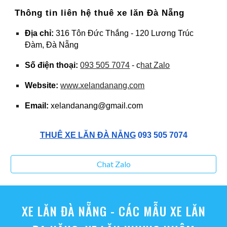
Thông tin liên hệ thuê xe lăn Đà Nẵng
Địa chỉ:
316 Tôn Đức Thắng - 120 Lương Trúc
Đàm, Đà Nẵng
Số điện thoại:
093 505 7074
- c
hat Zalo
Website:
www.xelandanang.com
Email:
xelandanang@gmail.com
THUÊ XE LĂN ĐÀ NẴNG
093 505 7074
Chat Zalo
XE LĂN ĐÀ NẴNG - CÁC MẪU
XE LĂN