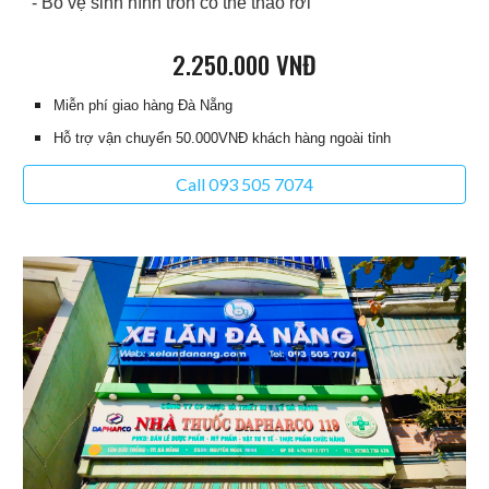
- Bô vệ sinh hình
tròn
có thể tháo rời
2
.
25
0.000 VNĐ
Miễn phí giao hàng Đà Nẵng
Hỗ trợ vận chuyển 50.000VNĐ khách hàng ngoài tỉnh
Call 093 505 7074