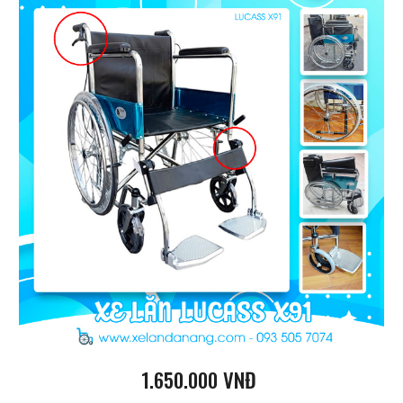
1
.
65
0.000 VNĐ