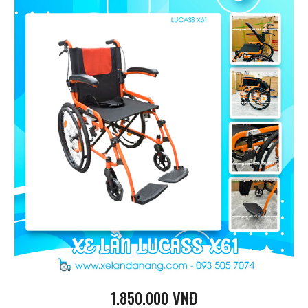
1
.
85
0.000 VNĐ