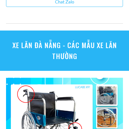
Chat Zalo
XE LĂN ĐÀ NẴNG - CÁC MẪU
XE LĂN
THƯỜNG