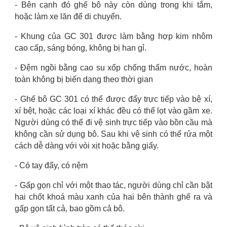
-
Bên cạnh đó ghế bô này còn dùng trong khi tắm,
hoặc làm xe lăn để di chuyển.
-
Khung của GC 301 được làm bằng hợp kim nhôm
cao cấp, sáng bóng, không bị han gỉ.
-
Đệm ngồi bằng cao su xốp chống thấm nước, hoàn
toàn không bị biến dạng theo thời gian
-
Ghế bô GC 301 có thể được đẩy trực tiếp vào bệ xí,
xí bệt, hoặc các loại xí khác đều có thể lọt vào gầm xe.
Người dùng có thể đi vệ sinh trực tiếp vào bồn cầu mà
không cần sử dụng bô. Sau khi vệ sinh có thể rửa một
cách dễ dàng với vòi xịt hoặc bằng giấy.
- Có tay đẩy, có nệm
-
Gấp gọn chỉ với một thao tác, người dùng chỉ cần bật
hai chốt khoá màu xanh của hai bên thành ghế ra và
gấp gọn tất cả, bao gồm cả bô.