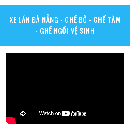
XE LĂN ĐÀ NẴNG - GHẾ BÔ - GHẾ TẮM
- GHẾ NGỒI VỆ SINH