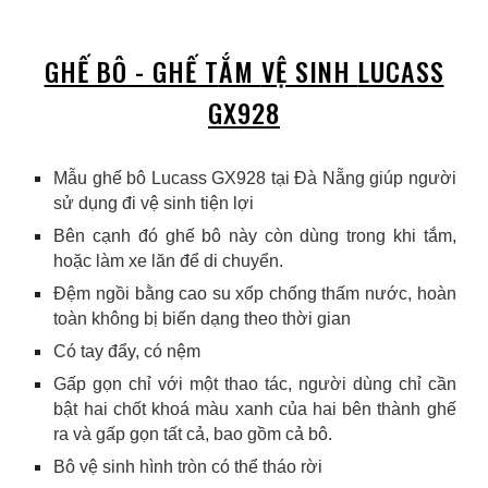
GHẾ BÔ - GHẾ T
ẮM
VỆ SINH
LUCASS
GX928
Mẫu ghế bô
Lucass GX928
tại Đà Nẵng giúp người
sử dụng đi vệ sinh
tiện lợi
Bên cạnh đó ghế bô này còn dùng trong khi tắm,
hoặc làm xe lăn để di chuyển.
Đệm ngồi bằng cao su xốp chống thấm nước, hoàn
toàn không bị biến dạng theo thời gian
Có tay đẩy, có nệm
Gấp gọn chỉ với một thao tác, người dùng chỉ cần
bật hai chốt khoá màu xanh của hai bên thành ghế
ra và gấp gọn tất cả, bao gồm cả bô.
Bô vệ sinh hình tròn có thể tháo rời