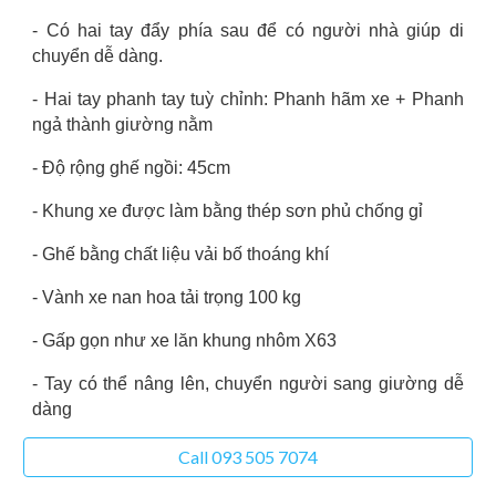
- Có hai tay đẩy phía sau để có người nhà giúp di
chuyển dễ dàng.
- Hai tay phanh tay tuỳ chỉnh: Phanh hãm xe + Phanh
ngả thành giường nằm
- Độ rộng ghế ngồi: 4
5
cm
- Khung xe được làm bằng
thép sơn phủ chống gỉ
- Ghế bằng chất liệu
vải bố thoáng khí
- Vành xe nan hoa tải trọng 1
0
0 kg
- Gấp gọn như xe lăn khung nhôm X63
- Tay có thể nâng lên, chuyển người sang giường dễ
dàng
Call 093 505 7074