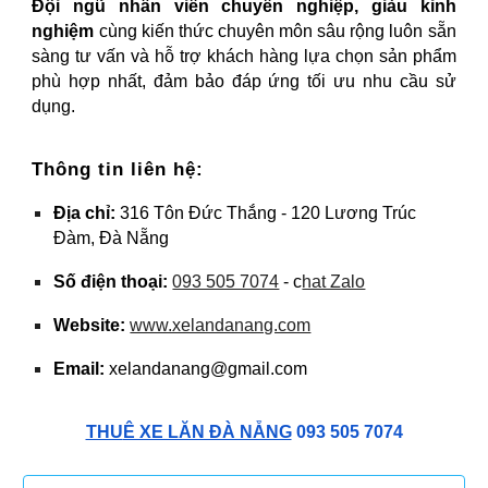
Đội ngũ nhân viên chuyên nghiệp, giàu kinh
nghiệm
cùng kiến thức chuyên môn sâu rộng luôn sẵn
sàng tư vấn và hỗ trợ khách hàng lựa chọn sản phẩm
phù hợp nhất, đảm bảo đáp ứng tối ưu nhu cầu sử
dụng.
Thông tin liên hệ:
Địa chỉ:
316 Tôn Đức Thắng - 120 Lương Trúc
Đàm, Đà Nẵng
Số điện thoại:
093 505 7074
- c
hat Zalo
Website:
www.xelandanang.com
Email:
xelandanang@gmail.com
THU
Ê XE LĂN ĐÀ NẴNG
093 505 7074