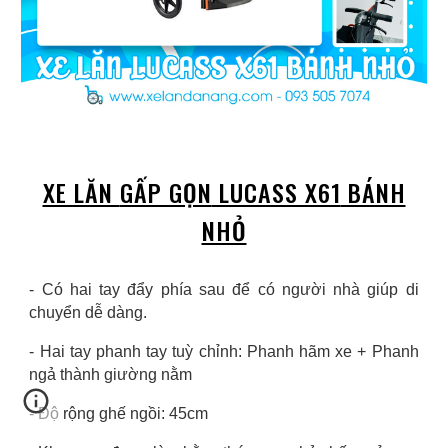
XE LĂN
GẤP GỌN
LUCASS X61
BÁNH
NHỎ
- Có hai tay đẩy phía sau để có người nhà giúp di
chuyển dễ dàng.
- Hai tay phanh tay tuỳ chỉnh: Phanh hãm xe + Phanh
ngả thành giường nằm
- Độ rộng ghế ngồi: 45cm