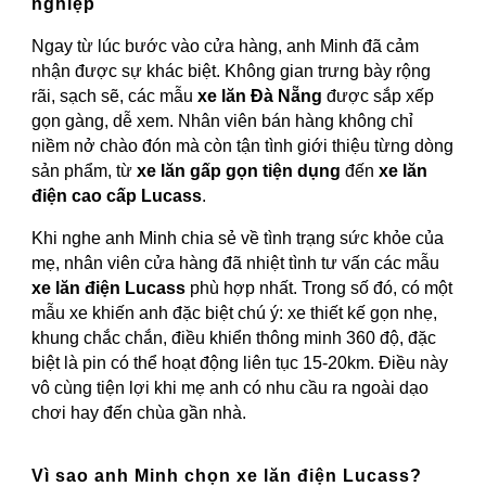
nghiệp
Ngay từ lúc bước vào cửa hàng, anh Minh đã cảm
nhận được sự khác biệt. Không gian trưng bày rộng
rãi, sạch sẽ, các mẫu
xe lăn Đà Nẵng
được sắp xếp
gọn gàng, dễ xem. Nhân viên bán hàng không chỉ
niềm nở chào đón mà còn tận tình giới thiệu từng dòng
sản phẩm, từ
xe lăn gấp gọn tiện dụng
đến
xe lăn
điện cao cấp Lucass
.
Khi nghe anh Minh chia sẻ về tình trạng sức khỏe của
mẹ, nhân viên cửa hàng đã nhiệt tình tư vấn các mẫu
xe lăn điện Lucass
phù hợp nhất. Trong số đó, có một
mẫu xe khiến anh đặc biệt chú ý: xe thiết kế gọn nhẹ,
khung chắc chắn, điều khiển thông minh 360 độ, đặc
biệt là pin có thể hoạt động liên tục 15-20km. Điều này
vô cùng tiện lợi khi mẹ anh có nhu cầu ra ngoài dạo
chơi hay đến chùa gần nhà.
Vì sao anh Minh chọn xe lăn điện Lucass?