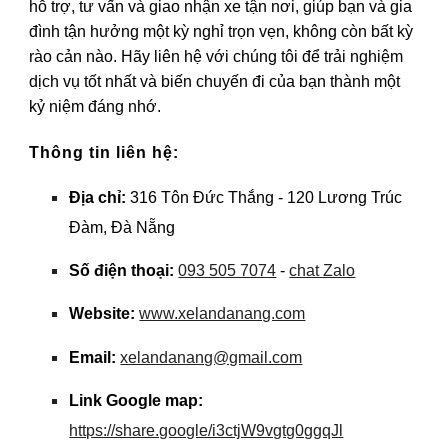
hỗ trợ, tư vấn và giao nhận xe tận nơi, giúp bạn và gia
đình tận hưởng một kỳ nghỉ trọn vẹn, không còn bất kỳ
rào cản nào. Hãy liên hệ với chúng tôi để trải nghiệm
dịch vụ tốt nhất và biến chuyến đi của bạn thành một
kỷ niệm đáng nhớ.
Thông tin liên hệ:
Địa chỉ:
316 Tôn Đức Thắng - 120 Lương Trúc
Đàm, Đà Nẵng
Số điện thoại:
093 505 7074
-
chat Zalo
Website:
www.xelandanang.com
Email:
xelandanang@gmail.com
Link Google map:
https://share.google/i3ctjW9vgtg0ggqJl