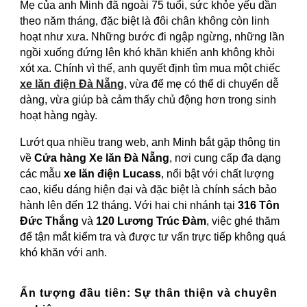
Mẹ của anh Minh đã ngoài 75 tuổi, sức khỏe yếu dần
theo năm tháng, đặc biệt là đôi chân không còn linh
hoạt như xưa. Những bước đi ngập ngừng, những lần
ngồi xuống đứng lên khó khăn khiến anh không khỏi
xót xa. Chính vì thế, anh quyết định tìm mua một chiếc
xe lăn điện Đà Nẵng
, vừa để mẹ có thể di chuyển dễ
dàng, vừa giúp bà cảm thấy chủ động hơn trong sinh
hoạt hàng ngày.
Lướt qua nhiều trang web, anh Minh bắt gặp thông tin
về
Cửa hàng Xe lăn Đà Nẵng
, nơi cung cấp đa dạng
các mẫu
xe lăn điện Lucass
, nổi bật với chất lượng
cao, kiểu dáng hiện đại và đặc biệt là chính sách bảo
hành lên đến 12 tháng. Với hai chi nhánh tại
316 Tôn
Đức Thắng
và
120 Lương Trúc Đàm
, việc ghé thăm
để tận mắt kiểm tra và được tư vấn trực tiếp không quá
khó khăn với anh.
Ấn tượng đầu tiên: Sự thân thiện và chuyên