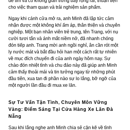
dễ tìm và có không gian trưng bày rộng rãi, thuận tiện
cho việc tham quan và trải nghiệm sản phẩm.
Ngay khi cánh cửa mở ra, anh Minh đã lập tức cảm
nhận được một không khí ấm áp, thân thiện và chuyên
nghiệp. Một bạn nhân viên trẻ trung, tên Trang, với nụ
cười tươi tắn và ánh mắt niềm nở, đã nhanh chóng
đón tiếp anh. Trang mời anh ngồi nghỉ, ân cần rót một
ly nước mát và bắt đầu hỏi han một cách rất tự nhiên
về mục đích chuyến đi của anh ngày hôm nay. Sự
chào đón nhiệt tình và chu đáo này đã giúp anh Minh
cảm thấy thoải mái và tin tưởng ngay từ những phút
đầu tiên, xua tan đi phần nào sự lo lắng, bỡ ngỡ của
một người lần đầu đi mua xe lăn.
Sự Tư Vấn Tận Tình, Chuyên Môn Vững
Vàng: Điểm Sáng Tại Cửa Hàng Xe Lăn Đà
Nẵng
Sau khi lắng nghe anh Minh chia sẻ cặn kẽ về tình