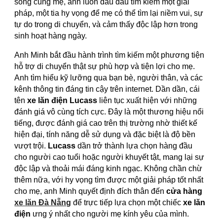
sống cùng mẹ, anh luôn đau đáu tìm kiếm một giải
pháp, một tia hy vọng để mẹ có thể tìm lại niềm vui, sự
tự do trong di chuyển, và cảm thấy độc lập hơn trong
sinh hoạt hàng ngày.
Anh Minh bắt đầu hành trình tìm kiếm một phương tiện
hỗ trợ di chuyển thật sự phù hợp và tiện lợi cho mẹ.
Anh tìm hiểu kỹ lưỡng qua bạn bè, người thân, và các
kênh thông tin đáng tin cậy trên internet. Dần dần, cái
tên
xe lăn điện Lucass
liên tục xuất hiện với những
đánh giá vô cùng tích cực. Đây là một thương hiệu nổi
tiếng, được đánh giá cao trên thị trường nhờ thiết kế
hiện đại, tính năng dễ sử dụng và đặc biệt là độ bền
vượt trội.
Lucass
dần trở thành lựa chọn hàng đầu
cho người cao tuổi hoặc người khuyết tật, mang lại sự
độc lập và thoải mái đáng kinh ngạc. Không chần chừ
thêm nữa, với hy vọng tìm được một giải pháp tốt nhất
cho mẹ, anh Minh quyết định đích thân đến
cửa hàng
xe lăn Đà Nẵng
để trực tiếp lựa chọn một chiếc
xe lăn
điện
ưng ý nhất cho người mẹ kính yêu của mình.