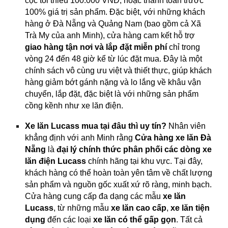
cọc tối thiểu 100.000 VNĐ, hoặc thanh toán trước
100% giá trị sản phẩm. Đặc biệt, với những khách
hàng ở Đà Nẵng và Quảng Nam (bao gồm cả Xã
Trà My của anh Minh), cửa hàng cam kết hỗ trợ
giao hàng tận nơi và lắp đặt miễn phí
chỉ trong
vòng 24 đến 48 giờ kể từ lúc đặt mua. Đây là một
chính sách vô cùng ưu việt và thiết thực, giúp khách
hàng giảm bớt gánh nặng và lo lắng về khâu vận
chuyển, lắp đặt, đặc biệt là với những sản phẩm
cồng kềnh như xe lăn điện.
Xe lăn Lucass mua tại đâu thì uy tín?
Nhân viên
khẳng định với anh Minh rằng
Cửa hàng xe lăn Đà
Nẵng
là
đại lý chính thức phân phối các dòng xe
lăn điện Lucass
chính hãng tại khu vực. Tại đây,
khách hàng có thể hoàn toàn yên tâm về chất lượng
sản phẩm và nguồn gốc xuất xứ rõ ràng, minh bạch.
Cửa hàng cung cấp đa dạng các mẫu
xe lăn
Lucass
, từ những mẫu
xe lăn cao cấp
,
xe lăn tiện
dụng
đến các loại
xe lăn có thể gấp gọn
. Tất cả