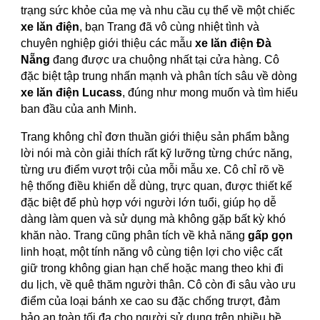
trạng sức khỏe của mẹ và nhu cầu cụ thể về một chiếc
xe lăn điện
, bạn Trang đã vô cùng nhiệt tình và
chuyên nghiệp giới thiệu các mẫu
xe lăn điện Đà
Nẵng
đang được ưa chuộng nhất tại cửa hàng. Cô
đặc biệt tập trung nhấn mạnh và phân tích sâu về dòng
xe lăn điện Lucass
, đúng như mong muốn và tìm hiểu
ban đầu của anh Minh.
Trang không chỉ đơn thuần giới thiệu sản phẩm bằng
lời nói mà còn giải thích rất kỹ lưỡng từng chức năng,
từng ưu điểm vượt trội của mỗi mẫu xe. Cô chỉ rõ về
hệ thống điều khiển dễ dùng, trực quan, được thiết kế
đặc biệt để phù hợp với người lớn tuổi, giúp họ dễ
dàng làm quen và sử dụng mà không gặp bất kỳ khó
khăn nào. Trang cũng phân tích về khả năng
gấp gọn
linh hoạt, một tính năng vô cùng tiện lợi cho việc cất
giữ trong không gian hạn chế hoặc mang theo khi đi
du lịch, về quê thăm người thân. Cô còn đi sâu vào ưu
điểm của loại bánh xe cao su đặc chống trượt, đảm
bảo an toàn tối đa cho người sử dụng trên nhiều bề