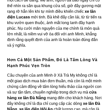
một cách dễ dàng. Mẹ anh, người đã bao ngày chỉ có
thể nhìn ra sân qua khung cửa sổ, giờ đây gương mặt
rạng rỡ hẳn lên khi tự mình điều khiển chiếc
xe lăn
điện Lucass
mới tinh. Bà khẽ đẩy cần lái, từ từ tiến ra
khu vườn quen thuộc, ánh mắt long lanh đầy hạnh
phúc. Nụ cười mãn nguyện của mẹ chính là món quà
lớn nhất, là niềm vui vỡ òa đối với anh Minh, khẳng
định rằng quyết định của anh là hoàn toàn đúng đắn
và ý nghĩa.
Hơn Cả Một Sản Phẩm, Đó Là Tấm Lòng Và
Hạnh Phúc Vẹn Tròn
Câu chuyện của anh Minh ở Xã Trà My không chỉ là
một giao dịch mua bán đơn thuần, mà còn là một minh
chứng cảm động về tấm lòng hiếu thảo của người con
và sự tận tâm, chuyên nghiệp trong dịch vụ mà
cửa
hàng xe lăn Đà Nẵng
mang đến cho khách hàng. Nơi
đây không chỉ là địa chỉ cung cấp các dòng
xe lăn Đà
Nẵng
,
xe lăn điện Hội An
chất lượng cao, mà còn là