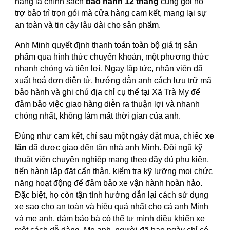
hàng là chính sách
bảo hành 12 tháng
cùng gói hỗ
trợ bảo trì trọn gói mà cửa hàng cam kết, mang lại sự
an toàn và tin cậy lâu dài cho sản phẩm.
Anh Minh quyết định thanh toán toàn bộ giá trị sản
phẩm qua hình thức chuyển khoản, một phương thức
nhanh chóng và tiện lợi. Ngay lập tức, nhân viên đã
xuất hoá đơn điện tử, hướng dẫn anh cách lưu trữ mã
bảo hành và ghi chú địa chỉ cụ thể tại Xã Trà My để
đảm bảo việc giao hàng diễn ra thuận lợi và nhanh
chóng nhất, không làm mất thời gian của anh.
Đúng như cam kết, chỉ sau một ngày đặt mua, chiếc
xe
lăn
đã được giao đến tận nhà anh Minh. Đội ngũ kỹ
thuật viên chuyên nghiệp mang theo đầy đủ phụ kiện,
tiến hành lắp đặt cẩn thận, kiểm tra kỹ lưỡng mọi chức
năng hoạt động để đảm bảo xe vận hành hoàn hảo.
Đặc biệt, họ còn tận tình hướng dẫn lại cách sử dụng
xe sao cho an toàn và hiệu quả nhất cho cả anh Minh
và mẹ anh, đảm bảo bà có thể tự mình điều khiển xe