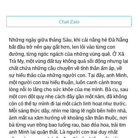
Chat Zalo
Những ngày giữa tháng Sáu, khi cái nắng hè Đà Nẵng
bắt đầu trở nên gay gắt hơn, len lỏi vào từng con
đường, từng ngóc ngách của những vùng quê. Ở Xã
Trà My, một vùng đất tuy không quá sôi động nhưng lại
chất chứa những câu chuyện về tình thân ấm áp, về
sự hiếu thảo của những người con. Tại đây, anh Minh,
một người con trai hiếu thuận, luôn canh cánh trong
lòng nỗi lo lắng cho sức khỏe của mẹ mình. Bà cụ, sau
một cơn đột quỵ nhẹ cách đây gần một năm, đã không
còn có thể tự mình đi lại một cách linh hoạt như trước.
Mỗi sáng thức dậy, nhìn mẹ lặng lẽ ngồi bên hiên nhà,
ánh mắt xa xăm hướng về khoảng sân thân thuộc, nơi
bà từng vun trồng bao luống rau, bao đóa hoa, trái tim
anh Minh lại quặn thắt. Là người con trai duy nhất