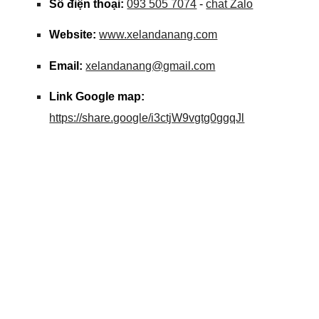
Số điện thoại:
093 505 7074
-
chat Zalo
Website:
www.xelandanang.com
Email:
xelandanang@gmail.com
Link Google map:
https://share.google/i3ctjW9vgtg0ggqJl