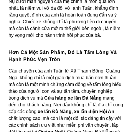
Nụ cười mãn nguyện của mẹ chính là món quà lớn
nhất, là niềm vui vỡ òa đối với anh Tuấn, khẳng định
rằng quyết định của anh là hoàn toàn đúng đắn và ý
nghĩa. Chiếc xe không chỉ là phương tiện di chuyển,
mà còn là cánh cửa mở ra thế giới bên ngoài, là niềm
hy vọng mới cho hành trình hồi phục của bà.
Hơn Cả Một Sản Phẩm, Đó Là Tấm Lòng Và
Hạnh Phúc Vẹn Tròn
Câu chuyện của anh Tuấn từ Xã Thanh Bồng, Quảng
Ngãi không chỉ là một giao dịch mua bán đơn thuần,
mà còn là một minh chứng cảm động về tấm lòng hiếu
thảo của người con và sự tận tâm, chuyên nghiệp
trong dịch vụ mà
Cửa hàng xe lăn Đà Nẵng
mang
đến cho khách hàng. Nơi đây không chỉ là địa chỉ cung
cấp các dòng
xe lăn Đà Nẵng
,
xe lăn điện Hội An
chất lượng cao, mà còn là một đối tác đáng tin cậy với
các chính sách ưu việt như miễn phí vận chuyển, lắp
đặt tận nơi tại
Quảng Ngãi
, Quảng Nam, Đà Nẵng và