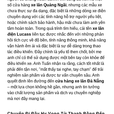
số cửa hàng
xe lăn Quảng Ngãi
, nhưng các mẫu xe
chưa thực sự đa dạng, đặc biệt là những dòng xe điện
chuyên dụng với các tính năng hỗ trợ người yếu liệt,
hoặc chính sách bảo hành, hậu mãi chưa làm anh yên
tâm hoàn toàn. Trong quá trình tìm hiểu, cái tên
xe lăn
điện Lucass
liên tục được nhắc đến với những phản
hồi tích cực về độ bền, tính năng thông minh, khả năng
vận hành êm ái và đặc biệt là sự dễ dàng trong thao
tác điều khiển. Đây chính là yếu tố then chốt, bởi mẹ
anh chỉ có thể sử dụng được một bên tay còn khỏe để
điều khiển xe. Anh Tuấn nhận ra rằng, cách tốt nhất là
phải đến tận nơi, "mắt thấy tai nghe, tay chạm" để trải
nghiệm sản phẩm và được tư vấn chuyên sâu. Anh
quyết định lên đường đến
cửa hàng xe lăn Đà Nẵng
– một lựa chọn không hề gần, nhưng anh tin tưởng
vào chất lượng sản phẩm và dịch vụ chuyên nghiệp
mà nơi đây mang lại.
Chuyến Đi Đầy Hy Vọng Từ Thanh Bồng Đến