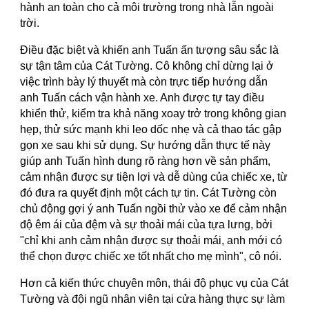
hành an toàn cho cả môi trường trong nhà lẫn ngoài
trời.
Điều đặc biệt và khiến anh Tuấn ấn tượng sâu sắc là
sự tận tâm của Cát Tường. Cô không chỉ dừng lại ở
việc trình bày lý thuyết mà còn trực tiếp hướng dẫn
anh Tuấn cách vận hành xe. Anh được tự tay điều
khiển thử, kiểm tra khả năng xoay trở trong không gian
hẹp, thử sức mạnh khi leo dốc nhẹ và cả thao tác gập
gọn xe sau khi sử dụng. Sự hướng dẫn thực tế này
giúp anh Tuấn hình dung rõ ràng hơn về sản phẩm,
cảm nhận được sự tiện lợi và dễ dùng của chiếc xe, từ
đó đưa ra quyết định một cách tự tin. Cát Tường còn
chủ động gợi ý anh Tuấn ngồi thử vào xe để cảm nhận
độ êm ái của đệm và sự thoải mái của tựa lưng, bởi
"chỉ khi anh cảm nhận được sự thoải mái, anh mới có
thể chọn được chiếc xe tốt nhất cho mẹ mình", cô nói.
Hơn cả kiến thức chuyên môn, thái độ phục vụ của Cát
Tường và đội ngũ nhân viên tại cửa hàng thực sự làm