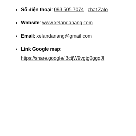
Số điện thoại:
093 505 7074
-
chat Zalo
Website:
www.xelandanang.com
Email:
xelandanang@gmail.com
Link Google map:
https://share.google/i3ctjW9vgtg0ggqJl