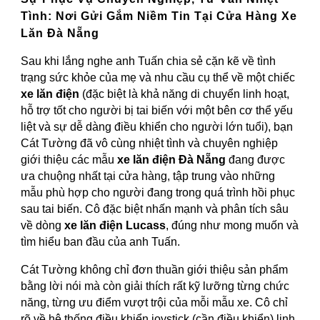
Tình: Nơi Gửi Gắm Niềm Tin Tại Cửa Hàng Xe
Lăn Đà Nẵng
Sau khi lắng nghe anh Tuấn chia sẻ cặn kẽ về tình
trạng sức khỏe của mẹ và nhu cầu cụ thể về một chiếc
xe lăn điện
(đặc biệt là khả năng di chuyển linh hoạt,
hỗ trợ tốt cho người bị tai biến với một bên cơ thể yếu
liệt và sự dễ dàng điều khiển cho người lớn tuổi), bạn
Cát Tường đã vô cùng nhiệt tình và chuyên nghiệp
giới thiệu các mẫu
xe lăn điện Đà Nẵng
đang được
ưa chuộng nhất tại cửa hàng, tập trung vào những
mẫu phù hợp cho người đang trong quá trình hồi phục
sau tai biến. Cô đặc biệt nhấn mạnh và phân tích sâu
về dòng
xe lăn điện Lucass
, đúng như mong muốn và
tìm hiểu ban đầu của anh Tuấn.
Cát Tường không chỉ đơn thuần giới thiệu sản phẩm
bằng lời nói mà còn giải thích rất kỹ lưỡng từng chức
năng, từng ưu điểm vượt trội của mỗi mẫu xe. Cô chỉ
rõ về hệ thống điều khiển joystick (cần điều khiển) linh