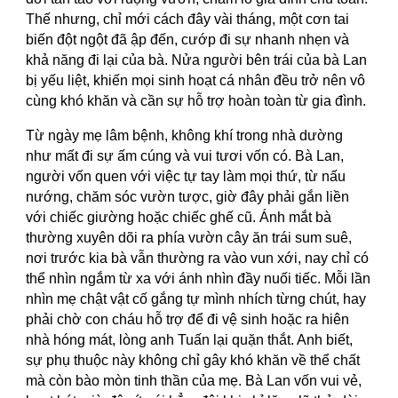
Thế nhưng, chỉ mới cách đây vài tháng, một cơn tai
biến đột ngột đã ập đến, cướp đi sự nhanh nhẹn và
khả năng đi lại của bà. Nửa người bên trái của bà Lan
bị yếu liệt, khiến mọi sinh hoạt cá nhân đều trở nên vô
cùng khó khăn và cần sự hỗ trợ hoàn toàn từ gia đình.
Từ ngày mẹ lâm bệnh, không khí trong nhà dường
như mất đi sự ấm cúng và vui tươi vốn có. Bà Lan,
người vốn quen với việc tự tay làm mọi thứ, từ nấu
nướng, chăm sóc vườn tược, giờ đây phải gắn liền
với chiếc giường hoặc chiếc ghế cũ. Ánh mắt bà
thường xuyên dõi ra phía vườn cây ăn trái sum suê,
nơi trước kia bà vẫn thường ra vào vun xới, nay chỉ có
thể nhìn ngắm từ xa với ánh nhìn đầy nuối tiếc. Mỗi lần
nhìn mẹ chật vật cố gắng tự mình nhích từng chút, hay
phải chờ con cháu hỗ trợ để đi vệ sinh hoặc ra hiên
nhà hóng mát, lòng anh Tuấn lại quặn thắt. Anh biết,
sự phụ thuộc này không chỉ gây khó khăn về thể chất
mà còn bào mòn tinh thần của mẹ. Bà Lan vốn vui vẻ,