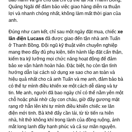
Quảng Ngãi để đảm bảo việc giao hàng diễn ra thuận
lợi và nhanh chóng nhất, không làm mất thời gian của
anh.
Đúng như cam kết, chỉ sau một ngày đặt mua, chiếc
xe
lăn điện Lucass
đã được giao đến tận nhà anh Tuấn
ở Thanh Bồng. Đội ngũ kỹ thuật viên chuyên nghiệp
mang theo đầy đủ phụ kiện, tiến hành lắp đặt cẩn thận,
kiểm tra kỹ lưỡng mọi chức năng hoạt động để đảm
bảo xe vận hành hoàn hảo. Đặc biệt, họ còn tận tình
hướng dẫn lại cách sử dụng xe sao cho an toàn và
hiệu quả nhất cho cả anh Tuấn và mẹ anh, đảm bảo bà
có thể tự mình điều khiển xe một cách dễ dàng và tự
tin. Mẹ anh, người đã bao ngày chỉ có thể nằm yên một
chỗ hoặc phải nhờ cậy con cháu, giờ đây gương mặt
rạng rỡ hẳn lên khi tự mình điều khiển chiếc xe lăn
điện mới tinh. Bà khẽ đẩy cần lái, từ từ tiến ra hiên
nhà, hít thở không khí trong lành của đồng ruộng, ánh
mắt long lanh đầy hạnh phúc và cả sự mãn nguyện.