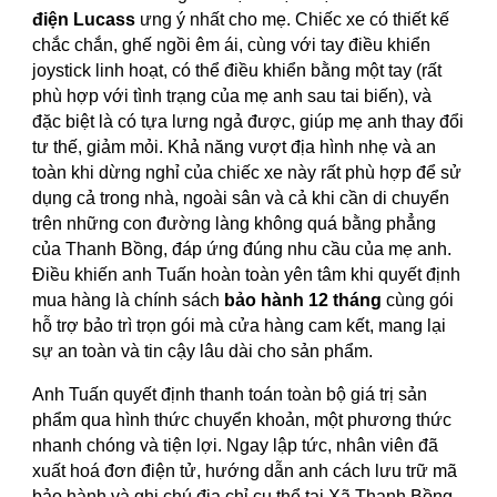
điện Lucass
ưng ý nhất cho mẹ. Chiếc xe có thiết kế
chắc chắn, ghế ngồi êm ái, cùng với tay điều khiển
joystick linh hoạt, có thể điều khiển bằng một tay (rất
phù hợp với tình trạng của mẹ anh sau tai biến), và
đặc biệt là có tựa lưng ngả được, giúp mẹ anh thay đổi
tư thế, giảm mỏi. Khả năng vượt địa hình nhẹ và an
toàn khi dừng nghỉ của chiếc xe này rất phù hợp để sử
dụng cả trong nhà, ngoài sân và cả khi cần di chuyển
trên những con đường làng không quá bằng phẳng
của Thanh Bồng, đáp ứng đúng nhu cầu của mẹ anh.
Điều khiến anh Tuấn hoàn toàn yên tâm khi quyết định
mua hàng là chính sách
bảo hành 12 tháng
cùng gói
hỗ trợ bảo trì trọn gói mà cửa hàng cam kết, mang lại
sự an toàn và tin cậy lâu dài cho sản phẩm.
Anh Tuấn quyết định thanh toán toàn bộ giá trị sản
phẩm qua hình thức chuyển khoản, một phương thức
nhanh chóng và tiện lợi. Ngay lập tức, nhân viên đã
xuất hoá đơn điện tử, hướng dẫn anh cách lưu trữ mã
bảo hành và ghi chú địa chỉ cụ thể tại Xã Thanh Bồng,