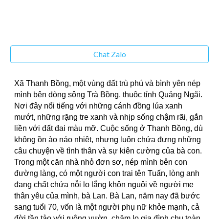
Chat Zalo
Xã Thanh Bồng, một vùng đất trù phú và bình yên nép
mình bên dòng sông Trà Bồng, thuộc tỉnh Quảng Ngãi.
Nơi đây nổi tiếng với những cánh đồng lúa xanh
mướt, những rặng tre xanh và nhịp sống chậm rãi, gắn
liền với đất đai màu mỡ. Cuộc sống ở Thanh Bồng, dù
không ồn ào náo nhiệt, nhưng luôn chứa đựng những
câu chuyện về tình thân và sự kiên cường của bà con.
Trong một căn nhà nhỏ đơn sơ, nép mình bên con
đường làng, có một người con trai tên Tuấn, lòng anh
đang chất chứa nỗi lo lắng khôn nguôi về người mẹ
thân yêu của mình, bà Lan. Bà Lan, năm nay đã bước
sang tuổi 70, vốn là một người phụ nữ khỏe mạnh, cả
đời tần tảo với ruộng vườn, chăm lo gia đình chu toàn.