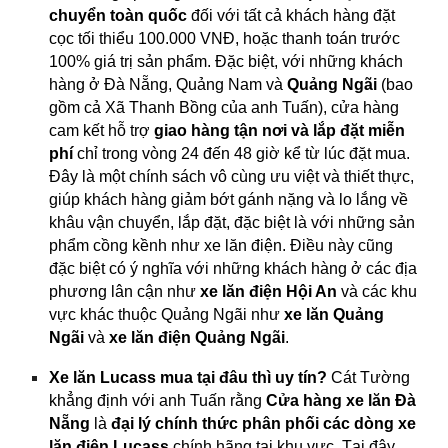
chuyển toàn quốc
đối với tất cả khách hàng đặt
cọc tối thiểu 100.000 VNĐ, hoặc thanh toán trước
100% giá trị sản phẩm. Đặc biệt, với những khách
hàng ở Đà Nẵng, Quảng Nam và
Quảng Ngãi
(bao
gồm cả Xã Thanh Bồng của anh Tuấn), cửa hàng
cam kết hỗ trợ
giao hàng tận nơi và lắp đặt miễn
phí
chỉ trong vòng 24 đến 48 giờ kể từ lúc đặt mua.
Đây là một chính sách vô cùng ưu việt và thiết thực,
giúp khách hàng giảm bớt gánh nặng và lo lắng về
khâu vận chuyển, lắp đặt, đặc biệt là với những sản
phẩm cồng kềnh như xe lăn điện. Điều này cũng
đặc biệt có ý nghĩa với những khách hàng ở các địa
phương lân cận như
xe lăn điện Hội An
và các khu
vực khác thuộc Quảng Ngãi như
xe lăn Quảng
Ngãi
và
xe lăn điện Quảng Ngãi
.
Xe lăn Lucass mua tại đâu thì uy tín?
Cát Tường
khẳng định với anh Tuấn rằng
Cửa hàng xe lăn Đà
Nẵng
là
đại lý chính thức phân phối các dòng xe
lăn điện Lucass
chính hãng tại khu vực. Tại đây,