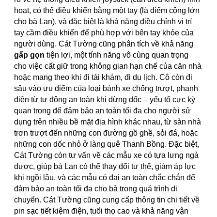
hoạt, có thể điều khiển bằng một tay (là điểm cộng lớn
cho bà Lan), và đặc biệt là khả năng điều chỉnh vị trí
tay cầm điều khiển để phù hợp với bên tay khỏe của
người dùng. Cát Tường cũng phân tích về khả năng
gấp gọn
tiện lợi, một tính năng vô cùng quan trọng
cho việc cất giữ trong không gian hạn chế của căn nhà
hoặc mang theo khi đi tái khám, đi du lịch. Cô còn đi
sâu vào ưu điểm của loại bánh xe chống trượt, phanh
điện từ tự động an toàn khi dừng dốc – yếu tố cực kỳ
quan trọng để đảm bảo an toàn tối đa cho người sử
dụng trên nhiều bề mặt địa hình khác nhau, từ sàn nhà
trơn trượt đến những con đường gồ ghề, sỏi đá, hoặc
những con dốc nhỏ ở làng quê Thanh Bồng. Đặc biệt,
Cát Tường còn tư vấn về các mẫu xe có tựa lưng ngả
được, giúp bà Lan có thể thay đổi tư thế, giảm áp lực
khi ngồi lâu, và các mẫu có đai an toàn chắc chắn để
đảm bảo an toàn tối đa cho bà trong quá trình di
chuyển. Cát Tường cũng cung cấp thông tin chi tiết về
pin sạc tiết kiệm điện, tuổi thọ cao và khả năng vận