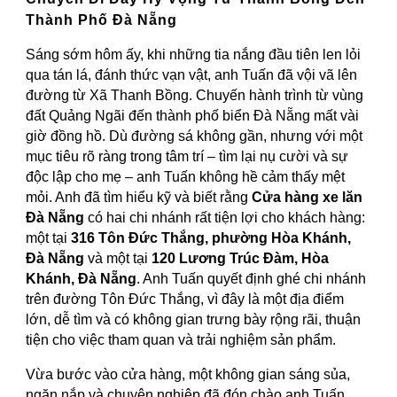
Thành Phố Đà Nẵng
Sáng sớm hôm ấy, khi những tia nắng đầu tiên len lỏi
qua tán lá, đánh thức vạn vật, anh Tuấn đã vội vã lên
đường từ Xã Thanh Bồng. Chuyến hành trình từ vùng
đất Quảng Ngãi đến thành phố biển Đà Nẵng mất vài
giờ đồng hồ. Dù đường sá không gần, nhưng với một
mục tiêu rõ ràng trong tâm trí – tìm lại nụ cười và sự
độc lập cho mẹ – anh Tuấn không hề cảm thấy mệt
mỏi. Anh đã tìm hiểu kỹ và biết rằng
Cửa hàng xe lăn
Đà Nẵng
có hai chi nhánh rất tiện lợi cho khách hàng:
một tại
316 Tôn Đức Thắng, phường Hòa Khánh,
Đà Nẵng
và một tại
120 Lương Trúc Đàm, Hòa
Khánh, Đà Nẵng
. Anh Tuấn quyết định ghé chi nhánh
trên đường Tôn Đức Thắng, vì đây là một địa điểm
lớn, dễ tìm và có không gian trưng bày rộng rãi, thuận
tiện cho việc tham quan và trải nghiệm sản phẩm.
Vừa bước vào cửa hàng, một không gian sáng sủa,
ngăn nắp và chuyên nghiệp đã đón chào anh Tuấn.