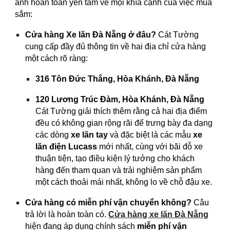
anh hoàn toàn yên tâm về mọi khía cạnh của việc mua
sắm:
Cửa hàng Xe lăn Đà Nẵng ở đâu?
Cát Tường
cung cấp đầy đủ thông tin về hai địa chỉ cửa hàng
một cách rõ ràng:
316 Tôn Đức Thắng, Hòa Khánh, Đà Nẵng
120 Lương Trúc Đàm, Hòa Khánh, Đà Nẵng
Cát Tường giải thích thêm rằng cả hai địa điểm
đều có không gian rộng rãi để trưng bày đa dạng
các dòng
xe lăn tay
và đặc biệt là các mẫu
xe
lăn điện Lucass
mới nhất, cùng với bãi đỗ xe
thuận tiện, tạo điều kiện lý tưởng cho khách
hàng đến tham quan và trải nghiệm sản phẩm
một cách thoải mái nhất, không lo về chỗ đậu xe.
Cửa hàng có miễn phí vận chuyển không?
Câu
trả lời là hoàn toàn có.
Cửa hàng xe lăn Đà Nẵng
hiện đang áp dụng chính sách
miễn phí vận