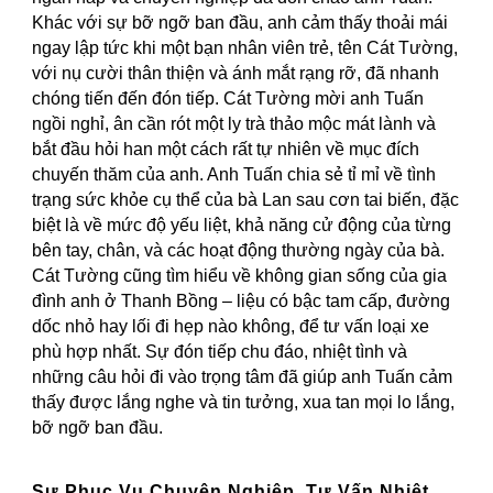
Khác với sự bỡ ngỡ ban đầu, anh cảm thấy thoải mái
ngay lập tức khi một bạn nhân viên trẻ, tên Cát Tường,
với nụ cười thân thiện và ánh mắt rạng rỡ, đã nhanh
chóng tiến đến đón tiếp. Cát Tường mời anh Tuấn
ngồi nghỉ, ân cần rót một ly trà thảo mộc mát lành và
bắt đầu hỏi han một cách rất tự nhiên về mục đích
chuyến thăm của anh. Anh Tuấn chia sẻ tỉ mỉ về tình
trạng sức khỏe cụ thể của bà Lan sau cơn tai biến, đặc
biệt là về mức độ yếu liệt, khả năng cử động của từng
bên tay, chân, và các hoạt động thường ngày của bà.
Cát Tường cũng tìm hiểu về không gian sống của gia
đình anh ở Thanh Bồng – liệu có bậc tam cấp, đường
dốc nhỏ hay lối đi hẹp nào không, để tư vấn loại xe
phù hợp nhất. Sự đón tiếp chu đáo, nhiệt tình và
những câu hỏi đi vào trọng tâm đã giúp anh Tuấn cảm
thấy được lắng nghe và tin tưởng, xua tan mọi lo lắng,
bỡ ngỡ ban đầu.
Sự Phục Vụ Chuyên Nghiệp, Tư Vấn Nhiệt