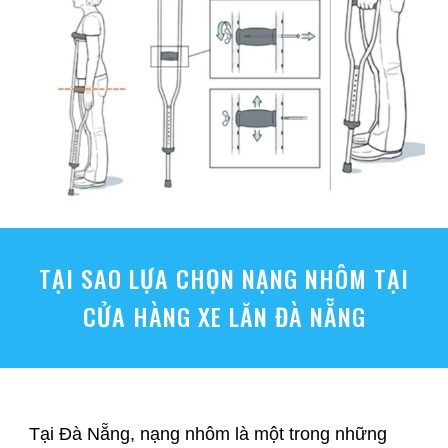
TẠI SAO LỰA CHỌN NẠNG NHÔM TẠI
CỬA HÀNG XE LĂN ĐÀ NẴNG
Tại Đà Nẵng, nạng nhôm là một trong những