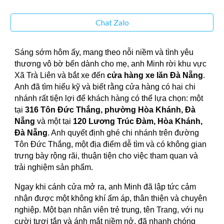
Chat Zalo
Sáng sớm hôm ấy, mang theo nỗi niềm và tình yêu
thương vô bờ bến dành cho mẹ, anh Minh rời khu vực
Xã Trà Liên và bắt xe đến
cửa hàng xe lăn Đà Nẵng
.
Anh đã tìm hiểu kỹ và biết rằng cửa hàng có hai chi
nhánh rất tiện lợi để khách hàng có thể lựa chọn: một
tại
316 Tôn Đức Thắng, phường Hòa Khánh, Đà
Nẵng
và một tại
120 Lương Trúc Đàm, Hòa Khánh,
Đà Nẵng
. Anh quyết định ghé chi nhánh trên đường
Tôn Đức Thắng, một địa điểm dễ tìm và có không gian
trưng bày rộng rãi, thuận tiện cho việc tham quan và
trải nghiệm sản phẩm.
Ngay khi cánh cửa mở ra, anh Minh đã lập tức cảm
nhận được một không khí ấm áp, thân thiện và chuyên
nghiệp. Một bạn nhân viên trẻ trung, tên Trang, với nụ
cười tươi tắn và ánh mắt niềm nở, đã nhanh chóng