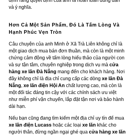
định rằng quyết định của anh là hoàn toàn đúng đắn
và ý nghĩa.
Hơn Cả Một Sản Phẩm, Đó Là Tấm Lòng Và
Hạnh Phúc Vẹn Tròn
Câu chuyện của anh Minh ở Xã Trà Liên không chỉ là
một giao dịch mua bán đơn thuần, mà còn là một minh
chứng cảm động về tấm lòng hiếu thảo của người con
và sự tận tâm, chuyên nghiệp trong dịch vụ mà
cửa
hàng xe lăn Đà Nẵng
mang đến cho khách hàng. Nơi
đây không chỉ là địa chỉ cung cấp các dòng
xe lăn Đà
Nẵng
,
xe lăn điện Hội An
chất lượng cao, mà còn là
một đối tác đáng tin cậy với các chính sách ưu việt
như miễn phí vận chuyển, lắp đặt tận nơi và bảo hành
dài hạn.
Nếu bạn cũng đang tìm kiếm một địa chỉ uy tín để mua
xe lăn điện Lucass
hoặc các loại
xe lăn
khác cho
người thân, đừng ngần ngại ghé qua
cửa hàng xe lăn