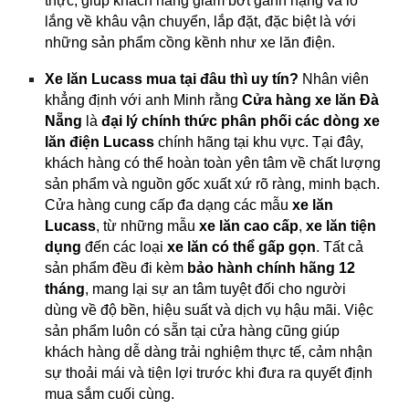
thực, giúp khách hàng giảm bớt gánh nặng và lo
lắng về khâu vận chuyển, lắp đặt, đặc biệt là với
những sản phẩm cồng kềnh như xe lăn điện.
Xe lăn Lucass mua tại đâu thì uy tín?
Nhân viên
khẳng định với anh Minh rằng
Cửa hàng xe lăn Đà
Nẵng
là
đại lý chính thức phân phối các dòng xe
lăn điện Lucass
chính hãng tại khu vực. Tại đây,
khách hàng có thể hoàn toàn yên tâm về chất lượng
sản phẩm và nguồn gốc xuất xứ rõ ràng, minh bạch.
Cửa hàng cung cấp đa dạng các mẫu
xe lăn
Lucass
, từ những mẫu
xe lăn cao cấp
,
xe lăn tiện
dụng
đến các loại
xe lăn có thể gấp gọn
. Tất cả
sản phẩm đều đi kèm
bảo hành chính hãng 12
tháng
, mang lại sự an tâm tuyệt đối cho người
dùng về độ bền, hiệu suất và dịch vụ hậu mãi. Việc
sản phẩm luôn có sẵn tại cửa hàng cũng giúp
khách hàng dễ dàng trải nghiệm thực tế, cảm nhận
sự thoải mái và tiện lợi trước khi đưa ra quyết định
mua sắm cuối cùng.