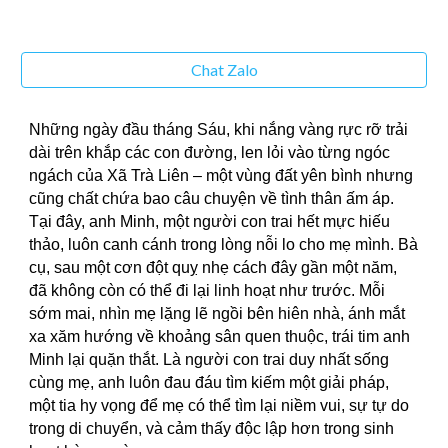
Chat Zalo
Những ngày đầu tháng Sáu, khi nắng vàng rực rỡ trải
dài trên khắp các con đường, len lỏi vào từng ngóc
ngách của Xã Trà Liên – một vùng đất yên bình nhưng
cũng chất chứa bao câu chuyện về tình thân ấm áp.
Tại đây, anh Minh, một người con trai hết mực hiếu
thảo, luôn canh cánh trong lòng nỗi lo cho mẹ mình. Bà
cụ, sau một cơn đột quỵ nhẹ cách đây gần một năm,
đã không còn có thể đi lại linh hoạt như trước. Mỗi
sớm mai, nhìn mẹ lặng lẽ ngồi bên hiên nhà, ánh mắt
xa xăm hướng về khoảng sân quen thuộc, trái tim anh
Minh lại quặn thắt. Là người con trai duy nhất sống
cùng mẹ, anh luôn đau đáu tìm kiếm một giải pháp,
một tia hy vọng để mẹ có thể tìm lại niềm vui, sự tự do
trong di chuyển, và cảm thấy độc lập hơn trong sinh