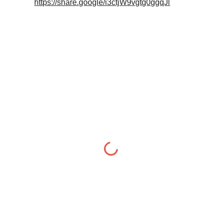
https://share.google/i3ctjW9vgtg0ggqJl