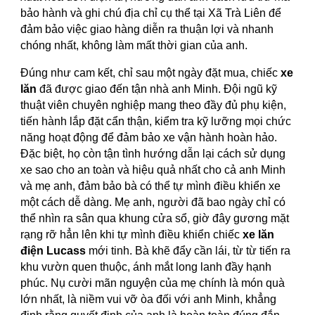
bảo hành và ghi chú địa chỉ cụ thể tại Xã Trà Liên để
đảm bảo việc giao hàng diễn ra thuận lợi và nhanh
chóng nhất, không làm mất thời gian của anh.
Đúng như cam kết, chỉ sau một ngày đặt mua, chiếc
xe
lăn
đã được giao đến tận nhà anh Minh. Đội ngũ kỹ
thuật viên chuyên nghiệp mang theo đầy đủ phụ kiện,
tiến hành lắp đặt cẩn thận, kiểm tra kỹ lưỡng mọi chức
năng hoạt động để đảm bảo xe vận hành hoàn hảo.
Đặc biệt, họ còn tận tình hướng dẫn lại cách sử dụng
xe sao cho an toàn và hiệu quả nhất cho cả anh Minh
và mẹ anh, đảm bảo bà có thể tự mình điều khiển xe
một cách dễ dàng. Mẹ anh, người đã bao ngày chỉ có
thể nhìn ra sân qua khung cửa sổ, giờ đây gương mặt
rạng rỡ hẳn lên khi tự mình điều khiển chiếc
xe lăn
điện Lucass
mới tinh. Bà khẽ đẩy cần lái, từ từ tiến ra
khu vườn quen thuộc, ánh mắt long lanh đầy hạnh
phúc. Nụ cười mãn nguyện của mẹ chính là món quà
lớn nhất, là niềm vui vỡ òa đối với anh Minh, khẳng