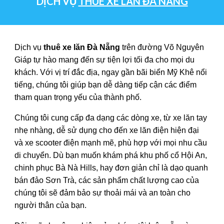
DỊCH VỤ
THUÊ XE LĂN ĐÀ NẴNG
Dịch vụ
thuê xe lăn Đà Nẵng
trên đường Võ Nguyên
Giáp tự hào mang đến sự tiện lợi tối đa cho mọi du
khách. Với vị trí đắc địa, ngay gần bãi biển Mỹ Khê nổi
tiếng, chúng tôi giúp bạn dễ dàng tiếp cận các điểm
tham quan trọng yếu của thành phố.
Chúng tôi cung cấp đa dạng các dòng xe, từ xe lăn tay
nhẹ nhàng, dễ sử dụng cho đến xe lăn điện hiện đại
và xe scooter điện mạnh mẽ, phù hợp với mọi nhu cầu
di chuyển. Dù bạn muốn khám phá khu phố cổ Hội An,
chinh phục Bà Nà Hills, hay đơn giản chỉ là dạo quanh
bán đảo Sơn Trà, các sản phẩm chất lượng cao của
chúng tôi sẽ đảm bảo sự thoải mái và an toàn cho
người thân của bạn.