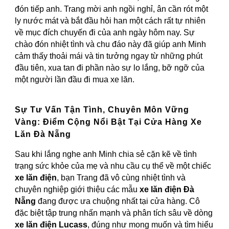
đón tiếp anh. Trang mời anh ngồi nghỉ, ân cần rót một
ly nước mát và bắt đầu hỏi han một cách rất tự nhiên
về mục đích chuyến đi của anh ngày hôm nay. Sự
chào đón nhiệt tình và chu đáo này đã giúp anh Minh
cảm thấy thoải mái và tin tưởng ngay từ những phút
đầu tiên, xua tan đi phần nào sự lo lắng, bỡ ngỡ của
một người lần đầu đi mua xe lăn.
Sự Tư Vấn Tận Tình, Chuyên Môn Vững
Vàng: Điểm Cộng Nổi Bật Tại Cửa Hàng Xe
Lăn Đà Nẵng
Sau khi lắng nghe anh Minh chia sẻ cặn kẽ về tình
trạng sức khỏe của mẹ và nhu cầu cụ thể về một chiếc
xe lăn điện
, bạn Trang đã vô cùng nhiệt tình và
chuyên nghiệp giới thiệu các mẫu
xe lăn điện Đà
Nẵng
đang được ưa chuộng nhất tại cửa hàng. Cô
đặc biệt tập trung nhấn mạnh và phân tích sâu về dòng
xe lăn điện Lucass
, đúng như mong muốn và tìm hiểu