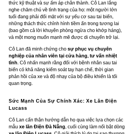
thức kỹ thuật và sự ấm áp chân thành. Cô Lan lắng
nghe chăm chú về tình trạng của họ: một người lớn
tuổi đang phải đối mặt với sự yếu cơ sau tai biến,
những thách thức chỉnh hình tiềm ẩn trong tương lai
(bao gồm cả lời khuyên phòng ngừa cho khớp háng),
và một mong muốn mạnh mẽ được di chuyển trở lại.
Cô Lan đã minh chứng cho
sự phục vụ chuyên
nghiệp của nhân viên tại cửa hàng, tư vấn nhiệt
tình
. Cô nhấn mạnh rằng đối với bệnh nhân sau tai
biến có khả năng kiểm soát tay hạn chế, thời gian
phản hồi của xe và độ nhạy của bộ điều khiển là tối
quan trọng.
Sức Mạnh Của Sự Chính Xác: Xe Lăn Điện
Lucass
Cô Lan cẩn thận hướng dẫn họ qua việc lựa chọn các
mẫu
xe lăn Điện Đà Nẵng
, cuối cùng làm nổi bật dòng
xe lăn Điện Lucass
. Cô giải thích lý do tại sao thương