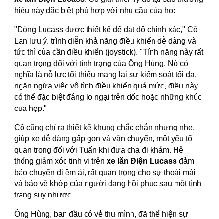
hiệu này đặc biệt phù hợp với nhu cầu của họ:
"Dòng Lucass được thiết kế để đạt độ chính xác," Cô
Lan lưu ý, trình diễn khả năng điều khiển dễ dàng và
tức thì của cần điều khiển (joystick). "Tính năng này rất
quan trọng đối với tình trạng của Ông Hùng. Nó có
nghĩa là nỗ lực tối thiểu mang lại sự kiểm soát tối đa,
ngăn ngừa việc vô tình điều khiển quá mức, điều này
có thể đặc biệt đáng lo ngại trên dốc hoặc những khúc
cua hẹp."
Cô cũng chỉ ra thiết kế khung chắc chắn nhưng nhẹ,
giúp xe dễ dàng gấp gọn và vận chuyển, một yếu tố
quan trọng đối với Tuấn khi đưa cha đi khám. Hệ
thống giảm xóc tinh vi trên
xe lăn Điện Lucass
đảm
bảo chuyến đi êm ái, rất quan trọng cho sự thoải mái
và bảo vệ khớp của người đang hồi phục sau một tình
trạng suy nhược.
Ông Hùng, ban đầu có vẻ thu mình, đã thể hiện sự