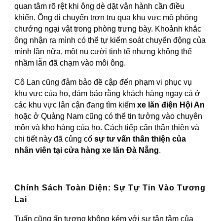
quan tâm rõ rệt khi ông dè dặt vận hành cần điều
khiển. Ông di chuyển trơn tru qua khu vực mô phỏng
chướng ngại vật trong phòng trưng bày. Khoảnh khắc
ông nhận ra mình có thể tự kiểm soát chuyển động của
mình lần nữa, một nụ cười tinh tế nhưng không thể
nhầm lẫn đã chạm vào môi ông.
Cô Lan cũng đảm bảo đề cập đến phạm vi phục vụ
khu vực của họ, đảm bảo rằng khách hàng ngay cả ở
các khu vực lân cận đang tìm kiếm
xe lăn điện Hội An
hoặc ở Quảng Nam cũng có thể tin tưởng vào chuyên
môn và kho hàng của họ. Cách tiếp cận thân thiện và
chi tiết này đã củng cố
sự tư vấn thân thiện của
nhân viên tại cửa hàng xe lăn Đà Nẵng
.
Chính Sách Toàn Diện: Sự Tự Tin Vào Tương
Lai
Tuấn cũng ấn tượng không kém với sự tận tâm của