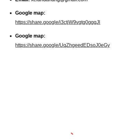
Google map:
https://share.google/i3ctjW9vgtg0ggqJl
Google map:
https://share.google/UqZhgeedEDsoJ0eGy