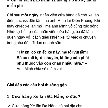
✔
Chính sách bảo hành 12 tháng, hỗ trợ kỹ thuật
miễn phí
Chỉ sau
một ngày
, nhân viên cửa hàng đã chở xe lăn
điện Lucass đến tận nhà anh Minh tại Điện Phong. Khi
thấy chiếc xe lăn mới, mẹ anh Minh vô cùng xúc động.
Nhờ sự hỗ trợ của nhân viên cửa hàng, bà đã làm
quen ngay với cách điều khiển xe, từ việc di chuyển
trong nhà đến đi dạo quanh sân.
“Từ khi có chiếc xe này, mẹ tôi vui lắm!
Bà có thể tự di chuyển, không còn phải
phụ thuộc vào con cháu nhiều nữa.”
–
Anh Minh chia sẻ niềm vui.
Giải đáp các câu hỏi thường gặp
1. Cửa hàng Xe lăn Đà Nẵng ở đâu?
📍 Cửa hàng Xe lăn Đà Nẵng có hai địa chỉ: