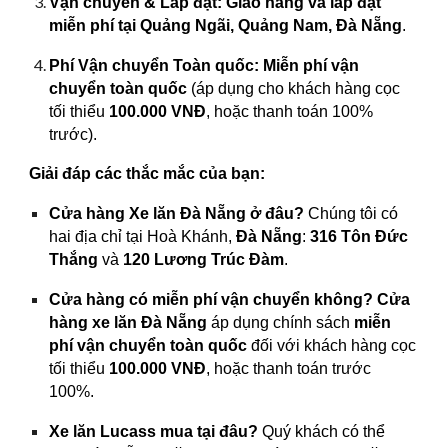
Vận chuyển & Lắp đặt:
Giao hàng và lắp đặt
miễn phí tại Quảng Ngãi, Quảng Nam, Đà Nẵng
.
Phí Vận chuyển Toàn quốc:
Miễn phí vận
chuyển toàn quốc
(áp dụng cho khách hàng cọc
tối thiểu
100.000 VNĐ
, hoặc thanh toán 100%
trước).
Giải đáp các thắc mắc của bạn:
Cửa hàng Xe lăn Đà Nẵng ở đâu?
Chúng tôi có
hai địa chỉ tại Hoà Khánh,
Đà Nẵng
:
316 Tôn Đức
Thắng
và
120 Lương Trúc Đàm
.
Cửa hàng có miễn phí vận chuyển không?
Cửa
hàng xe lăn Đà Nẵng
áp dụng chính sách
miễn
phí vận chuyển toàn quốc
đối với khách hàng cọc
tối thiểu
100.000 VNĐ
, hoặc thanh toán trước
100%.
Xe lăn Lucass mua tại đâu?
Quý khách có thể