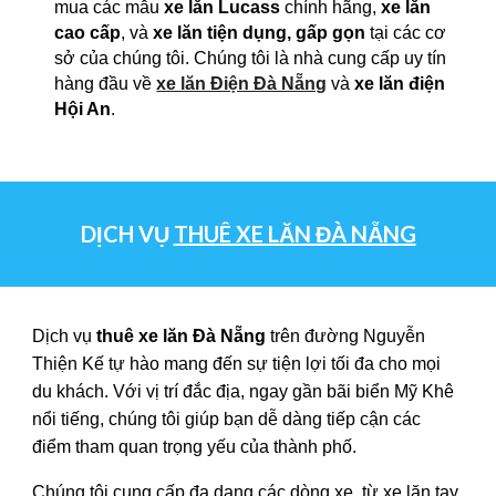
mua các mẫu
xe lăn Lucass
chính hãng,
xe lăn
cao cấp
, và
xe lăn tiện dụng, gấp gọn
tại các cơ
sở của chúng tôi. Chúng tôi là nhà cung cấp uy tín
hàng đầu về
xe lăn Điện Đà Nẵng
và
xe lăn điện
Hội An
.
DỊCH VỤ
THUÊ XE LĂN ĐÀ NẴNG
Dịch vụ
thuê xe lăn Đà Nẵng
trên đường
Nguyễn
Thiện Kế
tự hào mang đến sự tiện lợi tối đa cho mọi
du khách. Với vị trí đắc địa, ngay gần bãi biển Mỹ Khê
nổi tiếng, chúng tôi giúp bạn dễ dàng tiếp cận các
điểm tham quan trọng yếu của thành phố.
Chúng tôi cung cấp đa dạng các dòng xe, từ xe lăn tay