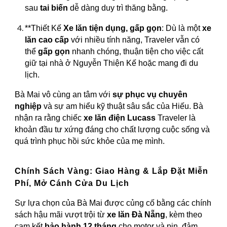
sau
tai biến
dễ dàng duy trì thăng bằng.
**Thiết Kế
Xe lăn tiện dụng, gấp gọn
: Dù là một
xe
lăn cao cấp
với nhiều tính năng, Traveler vẫn có
thể
gấp gọn
nhanh chóng, thuận tiện cho việc cất
giữ tại nhà ở Nguyễn Thiện Kế hoặc mang đi du
lịch.
Bà Mai vô cùng an tâm với
sự phục vụ chuyên
nghiệp
và sự am hiểu kỹ thuật sâu sắc của Hiếu. Bà
nhận ra rằng chiếc
xe lăn điện Lucass
Traveler là
khoản đầu tư xứng đáng cho chất lượng cuộc sống và
quá trình phục hồi sức khỏe của mẹ mình.
Chính Sách Vàng: Giao Hàng & Lắp Đặt Miễn
Phí, Mở Cánh Cửa Du Lịch
Sự lựa chọn của Bà Mai được củng cố bằng các chính
sách hậu mãi vượt trội từ
xe lăn Đà Nẵng
, kèm theo
cam kết
bảo hành 12 tháng
cho motor và pin, đảm