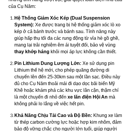
của Cụ Năm:
Hệ Thống Giảm Xóc Kép (Dual Suspension
System):
Xe được trang bị hệ thống giảm xóc lò xo
kép ở cả bánh trước và bánh sau. Tính năng này
giúp hấp thụ tối đa các rung động từ vỉa hè gồ ghề,
mang lại trải nghiệm êm ái tuyệt đối, bảo vệ vùng
thay khớp háng
khỏi mọi áp lực không cần thiết.
Pin Lithium Dung Lượng Lớn:
Xe sử dụng pin
Lithium thế hệ mới, cho phép quãng đường di
chuyển lên đến 25-30km sau một lần sạc. Điều này
đủ cho Cụ Năm thoải mái đi dạo dọc bãi biển Mỹ
Khê hoặc khám phá các khu vực lân cận, thậm chí
là một chuyến đi nhỏ đến
xe lăn điện Hội An
mà
không phải lo lắng về việc hết pin.
Khả Năng Chịu Tải Cao và Độ Bền:
Khung xe làm
từ thép carbon cường lực hoặc hợp kim nhôm, đảm
bảo độ vững chắc cho người lớn tuổi, giúp người