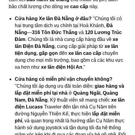
bảo chất lượng cho dòng xe
cao cấp
này.
Cửa hàng Xe lăn Đà Nẵng ở đâu?
"Chúng tôi có
hai trung tâm dịch vụ chính tại Hoà Khánh,
Đà
Nẵng
—
316 Tôn Đức Thắng
và
120 Lương Trúc
Đàm
. Chúng tôi là nhà cung cấp hàng đầu về
xe
lăn Điện Đà Nẵng
, cung cấp giải pháp từ
xe lăn
tiện dụng, gấp gọn
đến
xe lăn cao cấp
chuyên
dụng cho mọi môi trường, bao gồm cả các khu vực
xa hơn như
xe lăn điện Hội An
."
Cửa hàng có miễn phí vận chuyển không?
"Chúng tôi áp dụng ưu đãi toàn diện:
giao hàng và
lắp đặt miễn phí tại nhà
ở
Quảng Ngãi, Quảng
Nam, Đà Nẵng
. Kỹ thuật viên sẽ mang chiếc
xe lăn
điện Lucass
Traveler đến tận nhà Cụ Năm trên
đường Nguyễn Thiện Kế, thực hiện
lắp đặt miễn
phí
, và quan trọng nhất là hướng dẫn Cụ Năm thực
hành sử dụng joystick và tận dụng tối đa hệ thống
giảm xóc kép khi đi qua các đoạn vỉa hè gồ ghề. Đối