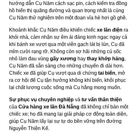
hướng dẫn Cụ Năm cách sạc pin, cách kiểm tra đồng
hồ hiển thị quãng đường và quan trọng nhất là cùng
Cụ Năm thử nghiệm trên một đoạn vỉa hè hơi gồ ghề.
Khoảnh khắc Cụ Năm điều khiển chiếc
xe lăn điện
ra
khỏi nhà, cảm nhận sự êm ái đáng kinh ngạc ngay cả
khi bánh xe vượt qua một viên gạch lát bị lún, Cụ đã
mỉm cười rạng rỡ. Không còn sợ hãi những cú sốc
nhỏ làm đau vùng
gãy xương
hay
thay khớp háng
,
Cụ Năm đã sẵn sàng cho những chuyến đi dài hơn.
Chiếc xe đã giúp Cụ vượt qua di chứng
tai biến
, mở
ra cơ hội để Cụ tận hưởng không khí biển, khôi phục
lại chất lượng cuộc sống mà Cụ hằng mong muốn.
Sự phục vụ chuyên nghiệp
và
tư vấn thân thiện
của
Cửa hàng xe lăn Đà Nẵng
đã không chỉ bán một
chiếc xe; họ đã mang lại giải pháp cơ động toàn diện,
giúp Cụ Năm lấy lại sự tự do bền vững trên đường
Nguyễn Thiện Kế.