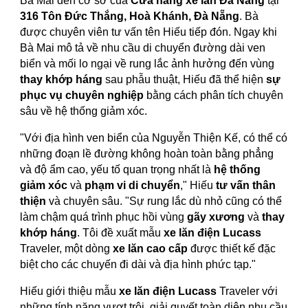
Bà Mai đến cơ sở của
Cửa hàng xe lăn Đà Nẵng
tại
316 Tôn Đức Thắng, Hoà Khánh, Đà Nẵng
. Bà
được chuyên viên tư vấn tên Hiếu tiếp đón. Ngay khi
Bà Mai mô tả về nhu cầu di chuyển đường dài ven
biển và mối lo ngại về rung lắc ảnh hưởng đến vùng
thay khớp háng
sau phẫu thuật, Hiếu đã thể hiện
sự
phục vụ chuyên nghiệp
bằng cách phân tích chuyên
sâu về hệ thống giảm xóc.
"Với địa hình ven biển của Nguyễn Thiện Kế, có thể có
những đoạn lề đường không hoàn toàn bằng phẳng
và độ ẩm cao, yếu tố quan trọng nhất là
hệ thống
giảm xóc
và
phạm vi di chuyển
," Hiếu
tư vấn thân
thiện
và chuyên sâu. "Sự rung lắc dù nhỏ cũng có thể
làm chậm quá trình phục hồi vùng
gãy xương
và
thay
khớp háng
. Tôi đề xuất mẫu
xe lăn điện Lucass
Traveler, một dòng
xe lăn cao cấp
được thiết kế đặc
biệt cho các chuyến đi dài và địa hình phức tạp."
Hiếu giới thiệu mẫu
xe lăn điện Lucass
Traveler với
những tính năng vượt trội, giải quyết toàn diện nhu cầu