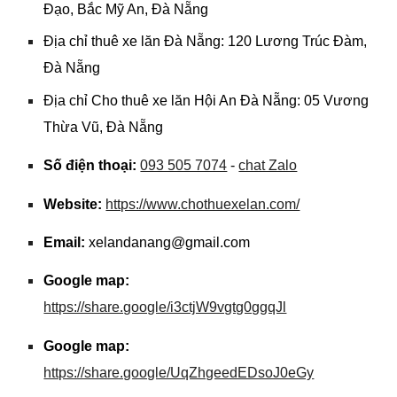
Đạo, Bắc Mỹ An, Đà Nẵng
Địa chỉ thuê xe lăn Đà Nẵng: 120 Lương Trúc Đàm,
Đà Nẵng
Địa chỉ Cho thuê xe lăn Hội An Đà Nẵng: 05 Vương
Thừa Vũ, Đà Nẵng
Số điện thoại:
093 505 7074
-
chat Zalo
Website:
https://www.chothuexelan.com/
Email:
xelandanang@gmail.com
Google map:
https://share.google/i3ctjW9vgtg0ggqJl
Google map:
https://share.google/UqZhgeedEDsoJ0eGy