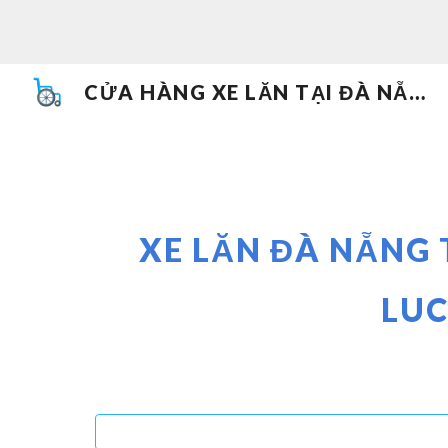
Sk
CỬA HÀNG XE LĂN TẠI ĐÀ NẴNG 093 505 7074
XE LĂN ĐÀ NẴNG
LUC