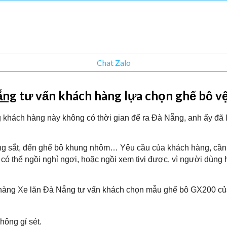
Chat Zalo
ẵng
t
ư vấn khách hàng lựa chọn ghế bô v
khách hàng này không có thời gian để ra Đà Nẵng, anh ấy đã l
ng sắt, đến ghế bô khung nhôm… Yêu cầu của khách hàng, cần t
có thể ngồi nghỉ ngơi, hoặc ngồi xem tivi được, vì người dùng 
a hàng Xe lăn Đà Nẵng tư vấn khách chọn mẫu ghế bô GX200 củ
ông gỉ sét.