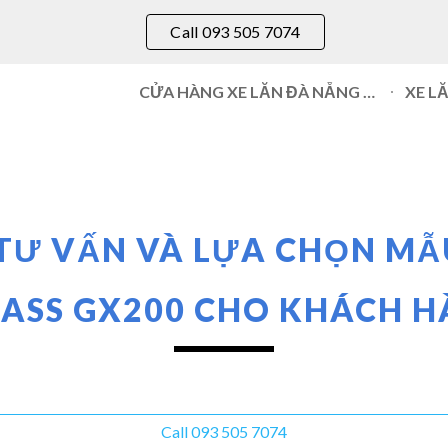
Call 093 505 7074
ip to main content
Skip to navigat
CỬA HÀNG XE LĂN ĐÀ NẴNG 093 505 7074
XE L
TƯ VẤN VÀ LỰA CHỌN MẪU
ASS GX200 CHO KHÁCH 
Call 093 505 7074