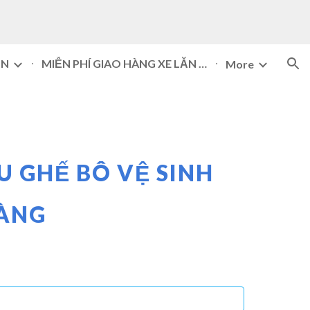
ion
ĂN
MIỄN PHÍ GIAO HÀNG XE LĂN ĐÀ NẴNG 093 505 7074
More
 GHẾ BÔ VỆ SINH
HÀNG