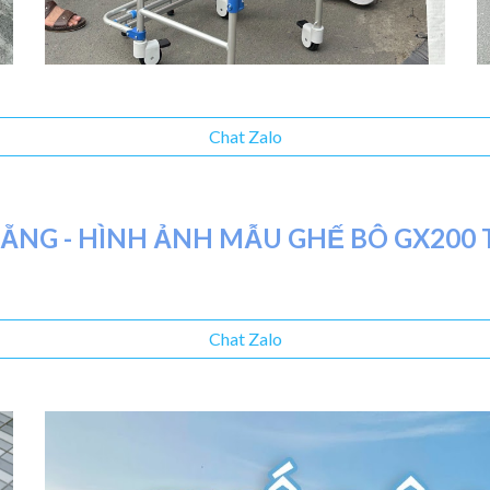
Chat Zalo
NẴNG - HÌNH ẢNH MẪU
GHẾ BÔ GX200 
Chat Zalo