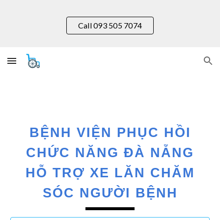
Skip to main content
Skip to navigation
Call 093 505 7074
BỆNH VIỆN
PHỤC HỒI
CHỨC NĂNG
ĐÀ NẴNG
HỖ TRỢ XE LĂN CHĂM
SÓC NGƯỜI BỆNH