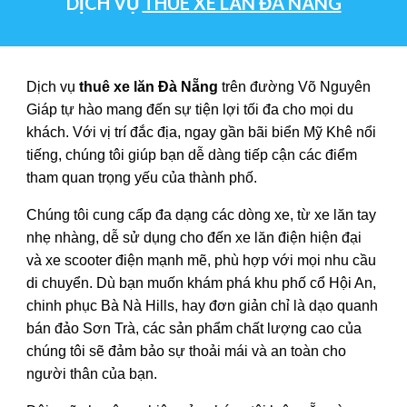
DỊCH VỤ
THUÊ XE LĂN ĐÀ NẴNG
Dịch vụ
thuê xe lăn Đà Nẵng
trên đường Võ Nguyên
Giáp tự hào mang đến sự tiện lợi tối đa cho mọi du
khách. Với vị trí đắc địa, ngay gần bãi biển Mỹ Khê nổi
tiếng, chúng tôi giúp bạn dễ dàng tiếp cận các điểm
tham quan trọng yếu của thành phố.
Chúng tôi cung cấp đa dạng các dòng xe, từ xe lăn tay
nhẹ nhàng, dễ sử dụng cho đến xe lăn điện hiện đại
và xe scooter điện mạnh mẽ, phù hợp với mọi nhu cầu
di chuyển. Dù bạn muốn khám phá khu phố cổ Hội An,
chinh phục Bà Nà Hills, hay đơn giản chỉ là dạo quanh
bán đảo Sơn Trà, các sản phẩm chất lượng cao của
chúng tôi sẽ đảm bảo sự thoải mái và an toàn cho
người thân của bạn.