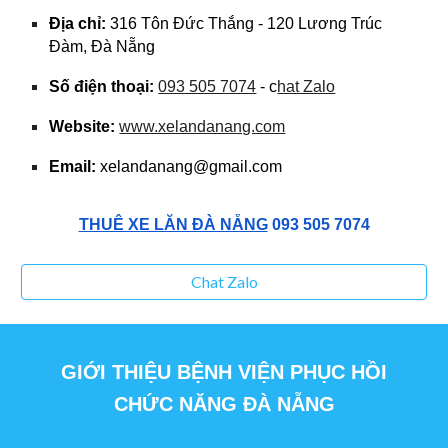
Địa chỉ:
316 Tôn Đức Thắng - 120 Lương Trúc
Đàm, Đà Nẵng
Số điện thoại:
093 505 7074
- c
hat Zalo
Website:
www.xelandanang.com
Email:
xelandanang@gmail.com
THUÊ XE LĂN ĐÀ NẴNG
093 505 7074
Chat Zalo
GIỚI THIỆU BỆNH VIỆN
PHỤC HỒI
CHỨC NĂNG
ĐÀ NẴNG