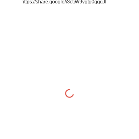
https://share.google/i3ctjW9vgtg0ggqJl