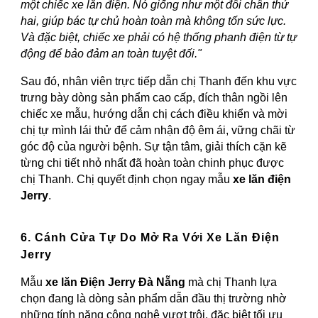
một chiếc xe lăn điện. Nó giống như một đôi chân thứ
hai, giúp bác tự chủ hoàn toàn mà không tốn sức lực.
Và đặc biệt, chiếc xe phải có hệ thống phanh điện từ tự
động để bảo đảm an toàn tuyệt đối."
Sau đó, nhân viên trực tiếp dẫn chị Thanh đến khu vực
trưng bày dòng sản phẩm cao cấp, đích thân ngồi lên
chiếc xe mẫu, hướng dẫn chị cách điều khiển và mời
chị tự mình lái thử để cảm nhận độ êm ái, vững chãi từ
góc độ của người bệnh. Sự tận tâm, giải thích cặn kẽ
từng chi tiết nhỏ nhất đã hoàn toàn chinh phục được
chị Thanh. Chị quyết định chọn ngay mẫu
xe lăn điện
Jerry
.
6. Cánh Cửa Tự Do Mở Ra Với Xe Lăn Điện
Jerry
Mẫu
xe lăn Điện Jerry Đà Nẵng
mà chị Thanh lựa
chọn đang là dòng sản phẩm dẫn đầu thị trường nhờ
những tính năng công nghệ vượt trội, đặc biệt tối ưu