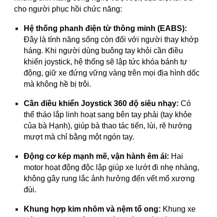
cho người phục hồi chức năng:
Hệ thống phanh điện từ thông minh (EABS):
Đây là tính năng sống còn đối với người thay khớp
háng. Khi người dùng buông tay khỏi cần điều
khiển joystick, hệ thống sẽ lập tức khóa bánh tự
động, giữ xe đứng vững vàng trên mọi địa hình dốc
mà không hề bị trôi.
Cần điều khiển Joystick 360 độ siêu nhạy:
Có
thể tháo lắp linh hoạt sang bên tay phải (tay khỏe
của bà Hạnh), giúp bà thao tác tiến, lùi, rẽ hướng
mượt mà chỉ bằng một ngón tay.
Động cơ kép mạnh mẽ, vận hành êm ái:
Hai
motor hoạt động độc lập giúp xe lướt đi nhẹ nhàng,
không gây rung lắc ảnh hưởng đến vết mổ xương
đùi.
Khung hợp kim nhôm và nệm tổ ong:
Khung xe