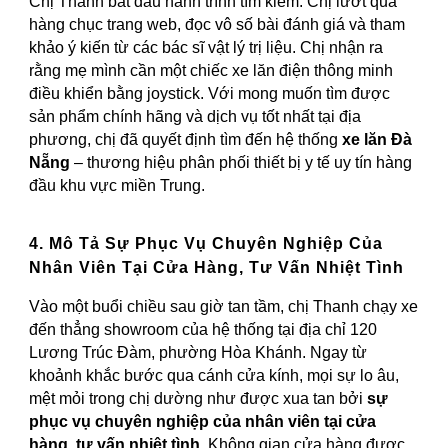
Chị Thanh bắt đầu hành trình tìm kiếm. Chị lướt qua
hàng chục trang web, đọc vô số bài đánh giá và tham
khảo ý kiến từ các bác sĩ vật lý trị liệu. Chị nhận ra
rằng mẹ mình cần một chiếc xe lăn điện thông minh
điều khiển bằng joystick. Với mong muốn tìm được
sản phẩm chính hãng và dịch vụ tốt nhất tại địa
phương, chị đã quyết định tìm đến hệ thống
xe lăn Đà
Nẵng
– thương hiệu phân phối thiết bị y tế uy tín hàng
đầu khu vực miền Trung.
4. Mô Tả Sự Phục Vụ Chuyên Nghiệp Của
Nhân Viên Tại Cửa Hàng, Tư Vấn Nhiệt Tình
Vào một buổi chiều sau giờ tan tầm, chị Thanh chạy xe
đến thẳng showroom của hệ thống tại địa chỉ 120
Lương Trúc Đàm, phường Hòa Khánh. Ngay từ
khoảnh khắc bước qua cánh cửa kính, mọi sự lo âu,
mệt mỏi trong chị dường như được xua tan bởi
sự
phục vụ chuyên nghiệp của nhân viên tại cửa
hàng, tư vấn nhiệt tình
. Không gian cửa hàng được