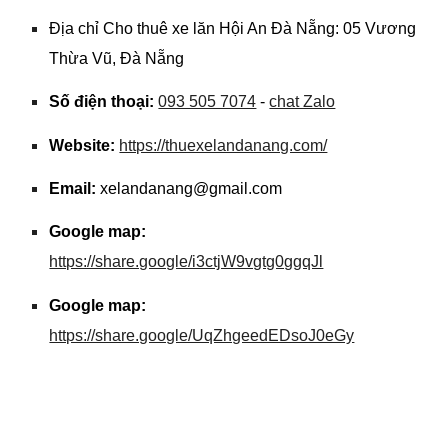
Địa chỉ Cho thuê xe lăn Hội An Đà Nẵng: 05 Vương
Thừa Vũ, Đà Nẵng
Số điện thoại:
093 505 7074
-
chat Zalo
Website:
https://thuexelandanang.com/
Email:
xelandanang@gmail.com
Google map:
https://share.google/i3ctjW9vgtg0ggqJl
Google map:
https://share.google/UqZhgeedEDsoJ0eGy