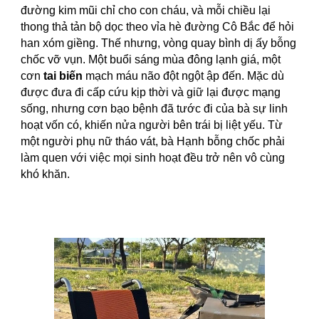
đường kim mũi chỉ cho con cháu, và mỗi chiều lại
thong thả tản bộ dọc theo vỉa hè đường Cô Bắc để hỏi
han xóm giềng. Thế nhưng, vòng quay bình dị ấy bỗng
chốc vỡ vụn. Một buổi sáng mùa đông lạnh giá, một
cơn
tai biến
mạch máu não đột ngột ập đến. Mặc dù
được đưa đi cấp cứu kịp thời và giữ lại được mạng
sống, nhưng cơn bạo bệnh đã tước đi của bà sự linh
hoạt vốn có, khiến nửa người bên trái bị liệt yếu. Từ
một người phụ nữ tháo vát, bà Hạnh bỗng chốc phải
làm quen với việc mọi sinh hoạt đều trở nên vô cùng
khó khăn.