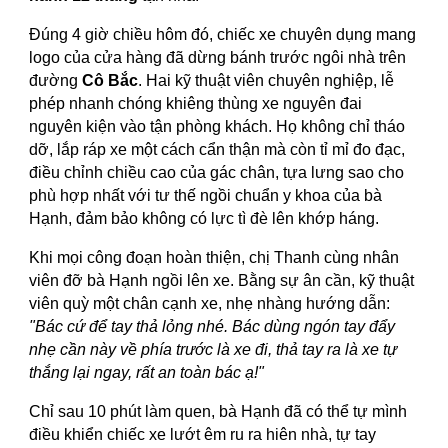
Đúng 4 giờ chiều hôm đó, chiếc xe chuyên dụng mang
logo của cửa hàng đã dừng bánh trước ngôi nhà trên
đường
Cô Bắc
. Hai kỹ thuật viên chuyên nghiệp, lễ
phép nhanh chóng khiêng thùng xe nguyên đai
nguyên kiện vào tận phòng khách. Họ không chỉ tháo
dỡ, lắp ráp xe một cách cẩn thận mà còn tỉ mỉ đo đạc,
điều chỉnh chiều cao của gác chân, tựa lưng sao cho
phù hợp nhất với tư thế ngồi chuẩn y khoa của bà
Hạnh, đảm bảo không có lực tì đè lên khớp háng.
Khi mọi công đoạn hoàn thiện, chị Thanh cùng nhân
viên đỡ bà Hạnh ngồi lên xe. Bằng sự ân cần, kỹ thuật
viên quỳ một chân cạnh xe, nhẹ nhàng hướng dẫn:
"Bác cứ để tay thả lỏng nhé. Bác dùng ngón tay đẩy
nhẹ cần này về phía trước là xe đi, thả tay ra là xe tự
thắng lại ngay, rất an toàn bác ạ!"
Chỉ sau 10 phút làm quen, bà Hạnh đã có thể tự mình
điều khiển chiếc xe lướt êm ru ra hiên nhà, tự tay