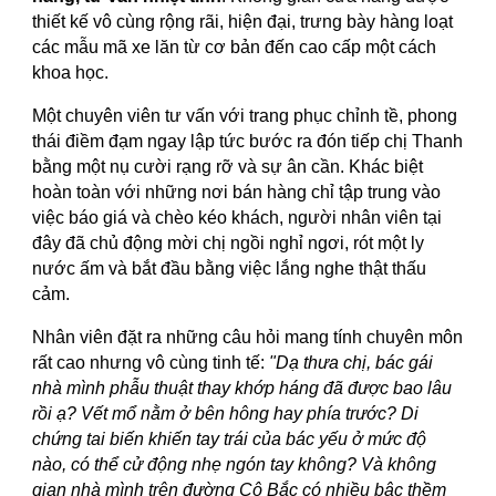
thiết kế vô cùng rộng rãi, hiện đại, trưng bày hàng loạt
các mẫu mã xe lăn từ cơ bản đến cao cấp một cách
khoa học.
Một chuyên viên tư vấn với trang phục chỉnh tề, phong
thái điềm đạm ngay lập tức bước ra đón tiếp chị Thanh
bằng một nụ cười rạng rỡ và sự ân cần. Khác biệt
hoàn toàn với những nơi bán hàng chỉ tập trung vào
việc báo giá và chèo kéo khách, người nhân viên tại
đây đã chủ động mời chị ngồi nghỉ ngơi, rót một ly
nước ấm và bắt đầu bằng việc lắng nghe thật thấu
cảm.
Nhân viên đặt ra những câu hỏi mang tính chuyên môn
rất cao nhưng vô cùng tinh tế:
"Dạ thưa chị, bác gái
nhà mình phẫu thuật thay khớp háng đã được bao lâu
rồi ạ? Vết mổ nằm ở bên hông hay phía trước? Di
chứng tai biến khiến tay trái của bác yếu ở mức độ
nào, có thể cử động nhẹ ngón tay không? Và không
gian nhà mình trên đường Cô Bắc có nhiều bậc thềm