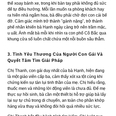
thể xoay bánh xe, trong khi bàn tay phải không đủ sức
để tự điều hướng. Mỗi lần muốn ra phòng khách hay
ra hiên nhà ngắm hoa, bà đều phải chờ đợi con cái bế
đỡ. Cảm giác mình trở thành "gánh nặng", trở thành
phế nhân khiến bà Hạnh ngày càng trở nên trầm mặc,
u uất. Ánh mắt bà mỗi khi nhìn ra con phố Cô Bắc qua
khung cửa sổ luôn chất chứa một nỗi buồn sâu thẳm.
3. Tình Yêu Thương Của Người Con Gái Và
Quyết Tâm Tìm Giải Pháp
Chị Thanh, con gái duy nhất của bà Hạnh, hiện đang
là một giáo viên cấp ba, cảm thấy xót xa tột cùng khi
chứng kiến sự tàn lụi tinh thần của mẹ. Chị hiểu rằng,
thuốc men và những lời động viên là chưa đủ. Để mẹ
thực sự hồi sinh, bà cần một thiết bị hỗ trợ giúp bà lấy
lại sự tự chủ trong di chuyển, an toàn cho phần khớp
háng vừa thay và không đòi hỏi quá nhiều sức lực.