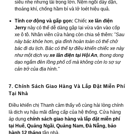
siêu nhẹ nhưng tải trọng lớn. Nệm ngồi dày dặn,
thoáng khí, chống hầm bí và lở loét hiệu quả.
Tính cơ động và gấp gọn:
Chiếc
xe lăn điện
Jerry
này có thể dễ dàng gập lại vừa vặn vào cốp
xe ô tô. Nhân viên cửa hàng còn chia sẻ thêm:
"Sau
này bác khỏe hơn, gia đình hoàn toàn có thể chở
bác đi du lịch. Bác có thể tự điều khiển chiếc xe này
như một dịch vụ
xe lăn điện tại Hội An
, thong dong
dạo ngắm đèn lồng phố cổ mà không còn lo sợ sự
cản trở của địa hình."
7. Chính Sách Giao Hàng Và Lắp Đặt Miễn Phí
Tại Nhà
Điều khiến chị Thanh cảm thấy vô cùng hài lòng chính
là dịch vụ hậu mãi đẳng cấp của hệ thống. Cửa hàng
áp dụng
chính sách giao hàng và lắp đặt miễn phí
tại Huế, Quảng Ngãi, Quảng Nam, Đà Nẵng, bảo
hành 12 tháng
tận nhà.