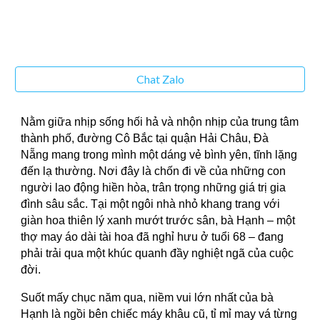
Chat Zalo
Nằm giữa nhịp sống hối hả và nhộn nhịp của trung tâm
thành phố, đường Cô Bắc tại quận Hải Châu, Đà
Nẵng mang trong mình một dáng vẻ bình yên, tĩnh lặng
đến lạ thường. Nơi đây là chốn đi về của những con
người lao động hiền hòa, trân trọng những giá trị gia
đình sâu sắc. Tại một ngôi nhà nhỏ khang trang với
giàn hoa thiên lý xanh mướt trước sân, bà Hạnh – một
thợ may áo dài tài hoa đã nghỉ hưu ở tuổi 68 – đang
phải trải qua một khúc quanh đầy nghiệt ngã của cuộc
đời.
Suốt mấy chục năm qua, niềm vui lớn nhất của bà
Hạnh là ngồi bên chiếc máy khâu cũ, tỉ mỉ may vá từng