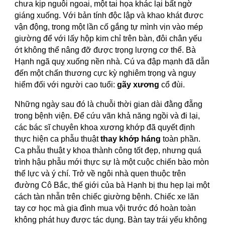
chưa kịp nguôi ngoai, một tai họa khác lại bất ngờ
giáng xuống. Với bản tính độc lập và khao khát được
vận động, trong một lần cố gắng tự mình vịn vào mép
giường để với lấy hộp kim chỉ trên bàn, đôi chân yếu
ớt không thể nâng đỡ được trọng lượng cơ thể. Bà
Hạnh ngã quỵ xuống nền nhà. Cú va đập mạnh đã dẫn
đến một chấn thương cực kỳ nghiêm trọng và nguy
hiểm đối với người cao tuổi:
gãy xương
cổ đùi.
Những ngày sau đó là chuỗi thời gian dài đằng đẵng
trong bệnh viện. Để cứu vãn khả năng ngồi và đi lại,
các bác sĩ chuyên khoa xương khớp đã quyết định
thực hiện ca phẫu thuật
thay khớp háng
toàn phần.
Ca phẫu thuật y khoa thành công tốt đẹp, nhưng quá
trình hậu phẫu mới thực sự là một cuộc chiến bào mòn
thể lực và ý chí. Trở về ngôi nhà quen thuộc trên
đường Cô Bắc, thế giới của bà Hạnh bị thu hẹp lại một
cách tàn nhẫn trên chiếc giường bệnh. Chiếc xe lăn
tay cơ học mà gia đình mua vội trước đó hoàn toàn
không phát huy được tác dụng. Bàn tay trái yếu không