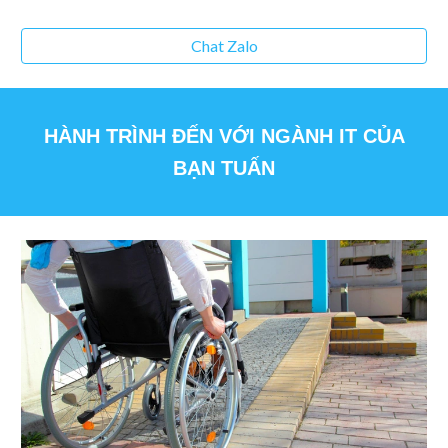
Chat Zalo
HÀNH TRÌNH ĐẾN VỚI NGÀNH IT CỦA
BẠN TUẤN