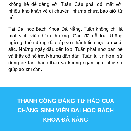
không hề dễ dàng với Tuấn. Cậu phải đối mặt với
nhiều khó khăn về di chuyển, nhưng chưa bao giờ từ
bỏ.
Tại Đại học Bách Khoa Đà Nẵng, Tuấn không chỉ là
một sinh viên bình thường. Cậu đã nỗ lực không
ngừng, luôn đứng đầu lớp với thành tích học tập xuất
sắc. Những ngày đầu đến lớp, Tuấn phải nhờ bạn bè
và thầy cô hỗ trợ. Nhưng dần dần, Tuấn tự tin hơn, sử
dụng xe lăn thành thạo và không ngần ngại nhờ sự
giúp đỡ khi cần.
THANH CÔNG ĐÁNG TỰ HÀO CỦA
CHÀNG SINH VIÊN ĐẠI HỌC BÁCH
KHOA ĐÀ NẴNG