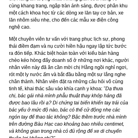
cùng khang trang, ngập tràn ánh sáng, được phân khu
một cách khoa học từ các dòng xe lăn tay cơ bản, xe
lăn nhôm siêu nhẹ, cho đến các mẫu xe điện công
nghệ cao.
Một chuyên viên tư vấn với trang phục lịch sự, phong
thái điềm đạm và nụ cười hiền hậu ngay lập tức bước
ra đón tiếp. Khác biệt hoàn toàn với kiểu bán hàng
chèo kéo hòng đẩy doanh số ở những nơi khác, người
nhân viên này đã ân cần mời chị Hằng ngồi nghỉ ngơi,
rót một ly nước ấm và bắt đầu bằng một sự lắng nghe
chân thành. Nhân viên đặt ra những câu hỏi vô cùng
tinh tế, khai thác sâu vào khía cạnh y khoa:
"Dạ thưa
chị, bác gái nhà mình phẫu thuật thay khớp háng đã
được bao lâu rồi ạ? Di chứng tai biến khiến tay trái của
bác yếu ở mức độ nào, bác có thể cử động nhẹ các
ngón tay để thao tác không? Bậc thềm trước nhà mình
trên đường Bàu Hạc cao khoảng bao nhiêu centimet,
và không gian trong nhà có đủ rộng để xe di chuyển