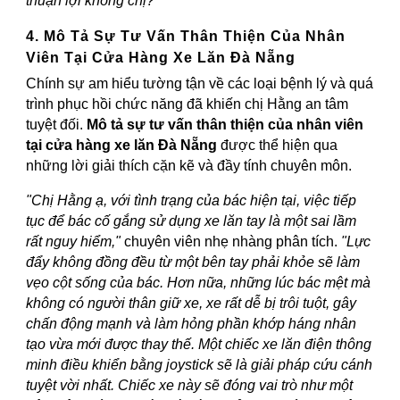
thuận lợi không chị?"
4. Mô Tả Sự Tư Vấn Thân Thiện Của Nhân
Viên Tại Cửa Hàng Xe Lăn Đà Nẵng
Chính sự am hiểu tường tận về các loại bệnh lý và quá
trình phục hồi chức năng đã khiến chị Hằng an tâm
tuyệt đối.
Mô tả sự tư vấn thân thiện của nhân viên
tại cửa hàng xe lăn Đà Nẵng
được thể hiện qua
những lời giải thích cặn kẽ và đầy tính chuyên môn.
"Chị Hằng ạ, với tình trạng của bác hiện tại, việc tiếp
tục để bác cố gắng sử dụng xe lăn tay là một sai lầm
rất nguy hiểm,"
chuyên viên nhẹ nhàng phân tích.
"Lực
đẩy không đồng đều từ một bên tay phải khỏe sẽ làm
vẹo cột sống của bác. Hơn nữa, những lúc bác mệt mà
không có người thân giữ xe, xe rất dễ bị trôi tuột, gây
chấn động mạnh và làm hỏng phần khớp háng nhân
tạo vừa mới được thay thế. Một chiếc xe lăn điện thông
minh điều khiển bằng joystick sẽ là giải pháp cứu cánh
tuyệt vời nhất. Chiếc xe này sẽ đóng vai trò như một