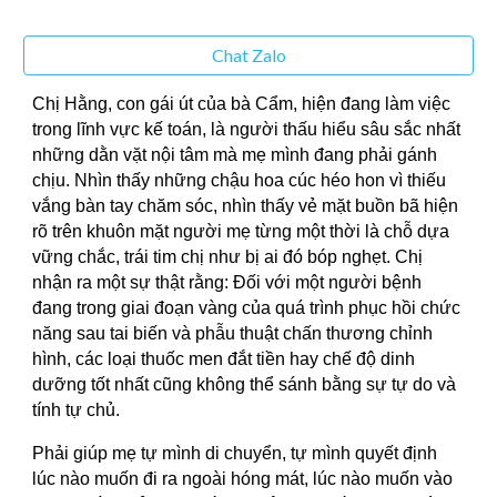
Chat Zalo
Chị Hằng, con gái út của bà Cẩm, hiện đang làm việc
trong lĩnh vực kế toán, là người thấu hiểu sâu sắc nhất
những dằn vặt nội tâm mà mẹ mình đang phải gánh
chịu. Nhìn thấy những chậu hoa cúc héo hon vì thiếu
vắng bàn tay chăm sóc, nhìn thấy vẻ mặt buồn bã hiện
rõ trên khuôn mặt người mẹ từng một thời là chỗ dựa
vững chắc, trái tim chị như bị ai đó bóp nghẹt. Chị
nhận ra một sự thật rằng: Đối với một người bệnh
đang trong giai đoạn vàng của quá trình phục hồi chức
năng sau tai biến và phẫu thuật chấn thương chỉnh
hình, các loại thuốc men đắt tiền hay chế độ dinh
dưỡng tốt nhất cũng không thể sánh bằng sự tự do và
tính tự chủ.
Phải giúp mẹ tự mình di chuyển, tự mình quyết định
lúc nào muốn đi ra ngoài hóng mát, lúc nào muốn vào