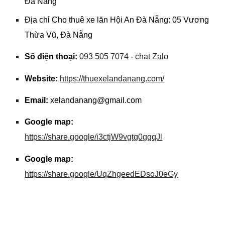
Đà Nẵng
Địa chỉ Cho thuê xe lăn Hội An Đà Nẵng: 05 Vương
Thừa Vũ, Đà Nẵng
Số điện thoại:
093 505 7074
-
chat Zalo
Website:
https://thuexelandanang.com/
Email:
xelandanang@gmail.com
Google map:
https://share.google/i3ctjW9vgtg0ggqJl
Google map:
https://share.google/UqZhgeedEDsoJ0eGy