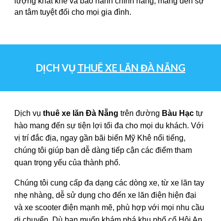
lượng khắt khe và bảo hành chính hãng, mang đến sự
an tâm tuyệt đối cho mọi gia đình.
DỊCH VỤ
THUÊ XE LĂN ĐÀ NẴNG
Dịch vụ
thuê xe lăn Đà Nẵng
trên đường
Bàu Hạc
tự
hào mang đến sự tiện lợi tối đa cho mọi du khách. Với
vị trí đắc địa, ngay gần bãi biển Mỹ Khê nổi tiếng,
chúng tôi giúp bạn dễ dàng tiếp cận các điểm tham
quan trọng yếu của thành phố.
Chúng tôi cung cấp đa dạng các dòng xe, từ xe lăn tay
nhẹ nhàng, dễ sử dụng cho đến xe lăn điện hiện đại
và xe scooter điện mạnh mẽ, phù hợp với mọi nhu cầu
di chuyển. Dù bạn muốn khám phá khu phố cổ Hội An,