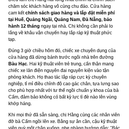
chăm sóc khách hàng vô cùng chu đáo. Cửa hàng
cam kết
chính sách giao hàng và lắp đặt miễn phí
tại Huế, Quảng Ngãi, Quảng Nam, Đà Nẵng, bảo
hành 12 tháng
ngay tại nhà. Chị không cần phải lo
lắng về khâu vận chuyển hay lắp ráp kỹ thuật phức
tạp.
Đúng 3 giờ chiều hôm đó, chiếc xe chuyên dụng của
cửa hàng đã dừng bánh trước ngôi nhà trên đường
Bàu Hạc
. Hai kỹ thuật viên trẻ trung, cẩn thận mang
chiếc xe lăn điện nguyên đai nguyên kiện vào tận
phòng khách. Họ thao tác lắp ráp cực kỳ chuyên
nghiệp, tỉ mỉ điều chỉnh độ cao gác chân, tựa lưng sao
cho phù hợp nhất với tư thế ngồi chuẩn y khoa của bà
Cẩm, đảm bảo không có bất kỳ lực tì đè nào lên vùng
khớp háng.
Khi mọi thứ đã sẵn sàng, chị Hằng cùng các nhân viên
đỡ bà Cẩm ngồi lên xe. Bằng sự ân cần, cậu kỹ thuật
viên quỳ một chân xuống, nhẹ nhàng hướng dẫn:
"Bác