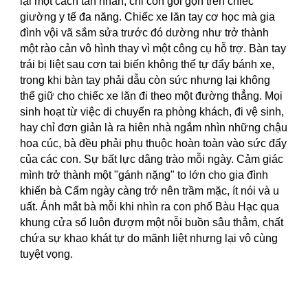
lại một cách tàn nhẫn, chỉ còn gói gọn trên chiếc
giường y tế đa năng. Chiếc xe lăn tay cơ học mà gia
đình vội vã sắm sửa trước đó dường như trở thành
một rào cản vô hình thay vì một công cụ hỗ trợ. Bàn tay
trái bị liệt sau cơn tai biến không thể tự đẩy bánh xe,
trong khi bàn tay phải dẫu còn sức nhưng lại không
thể giữ cho chiếc xe lăn đi theo một đường thẳng. Mọi
sinh hoạt từ việc di chuyển ra phòng khách, đi vệ sinh,
hay chỉ đơn giản là ra hiên nhà ngắm nhìn những chậu
hoa cúc, bà đều phải phụ thuộc hoàn toàn vào sức đẩy
của các con. Sự bất lực dâng trào mỗi ngày. Cảm giác
mình trở thành một "gánh nặng" to lớn cho gia đình
khiến bà Cẩm ngày càng trở nên trầm mặc, ít nói và u
uất. Ánh mắt bà mỗi khi nhìn ra con phố Bàu Hạc qua
khung cửa sổ luôn đượm một nỗi buồn sâu thẳm, chất
chứa sự khao khát tự do mãnh liệt nhưng lại vô cùng
tuyệt vọng.