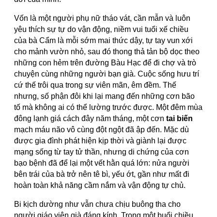
Vốn là một người phụ nữ tháo vát, cần mẫn và luôn
yêu thích sự tự do vận động, niềm vui tuổi xế chiều
của bà Cẩm là mỗi sớm mai thức dậy, tự tay vun xới
cho mảnh vườn nhỏ, sau đó thong thả tản bộ dọc theo
những con hẻm trên đường Bàu Hạc để đi chợ và trò
chuyện cùng những người bạn già. Cuộc sống hưu trí
cứ thế trôi qua trong sự viên mãn, êm đềm. Thế
nhưng, số phận đôi khi lại mang đến những cơn bão
tố mà không ai có thể lường trước được. Một đêm mùa
đông lạnh giá cách đây năm tháng, một cơn
tai biến
mạch máu não vô cùng đột ngột đã ập đến. Mặc dù
được gia đình phát hiện kịp thời và giành lại được
mạng sống từ tay tử thần, nhưng di chứng của cơn
bạo bệnh đã để lại một vết hằn quá lớn: nửa người
bên trái của bà trở nên tê bì, yếu ớt, gần như mất đi
hoàn toàn khả năng cầm nắm và vận động tự chủ.
Bi kịch dường như vẫn chưa chịu buông tha cho
người giáo viên già đáng kính. Trong một buổi chiều,