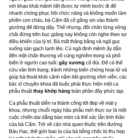
với khao khát mãnh liệt được tự mình bước đi để
nhanh chóng phục hồi chức năng và không muốn làm
phiền con cháu, bà Cẩm đã cố gắng vịn vào thành
giường để đứng dậy. Thế nhưng, đôi chân từng vững
chãi đứng trên bục giảng nay không còn nghe theo sự
điều khiển của lý trí. Bà mất thăng bằng và ngã gục
xuống sàn gạch lạnh lẽo. Cú ngã định mệnh ấy dẫn
đến một chấn thương vô cùng nghiêm trọng và phổ
biến ở người cao tuổi:
gãy xương
cổ đùi. Để có thể
cứu vãn tình trạng, tránh những biến chứng hoại tử và
giúp bà thoát khỏi cảnh nằm liệt giường vĩnh viễn, các
bác sĩ chuyên khoa đã buộc phải thực hiện một ca
phẫu thuật
thay khớp háng
toàn phần đầy phức tạp.
Ca phẫu thuật diễn ra thành công tốt đẹp về mặt y
khoa, nhưng chuỗi ngày hậu phẫu mới thực sự là một
cuộc chiến dai dẳng bào mòn cả thể xác lẫn tinh thần
của bà Cẩm. Trở về căn nhà quen thuộc trên đường
Bàu Hạc, thế giới bao la của bà bỗng chốc bị thu hẹp