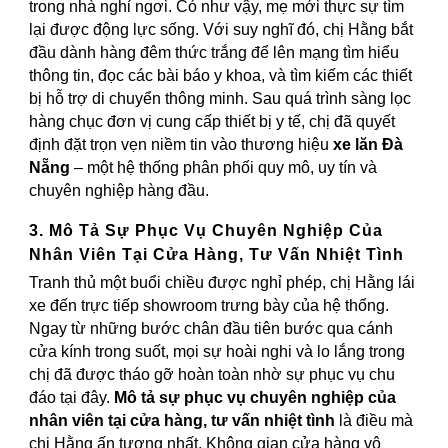
trong nhà nghỉ ngơi. Có như vậy, mẹ mới thực sự tìm
lại được động lực sống. Với suy nghĩ đó, chị Hằng bắt
đầu dành hàng đêm thức trắng để lên mạng tìm hiểu
thông tin, đọc các bài báo y khoa, và tìm kiếm các thiết
bị hỗ trợ di chuyển thông minh. Sau quá trình sàng lọc
hàng chục đơn vị cung cấp thiết bị y tế, chị đã quyết
định đặt trọn vẹn niềm tin vào thương hiệu
xe lăn Đà
Nẵng
– một hệ thống phân phối quy mô, uy tín và
chuyên nghiệp hàng đầu.
3. Mô Tả Sự Phục Vụ Chuyên Nghiệp Của
Nhân Viên Tại Cửa Hàng, Tư Vấn Nhiệt Tình
Tranh thủ một buổi chiều được nghỉ phép, chị Hằng lái
xe đến trực tiếp showroom trưng bày của hệ thống.
Ngay từ những bước chân đầu tiên bước qua cánh
cửa kính trong suốt, mọi sự hoài nghi và lo lắng trong
chị đã được tháo gỡ hoàn toàn nhờ sự phục vụ chu
đáo tại đây.
Mô tả sự phục vụ chuyên nghiệp của
nhân viên tại cửa hàng, tư vấn nhiệt tình
là điều mà
chị Hằng ấn tượng nhất. Không gian cửa hàng vô