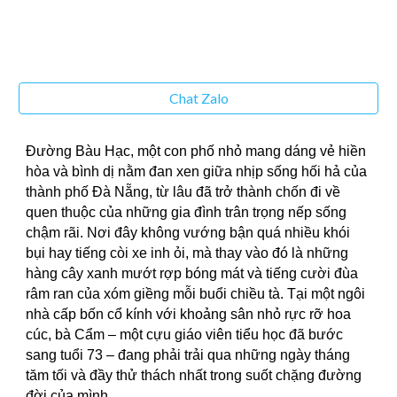
Chat Zalo
Đường Bàu Hạc, một con phố nhỏ mang dáng vẻ hiền
hòa và bình dị nằm đan xen giữa nhịp sống hối hả của
thành phố Đà Nẵng, từ lâu đã trở thành chốn đi về
quen thuộc của những gia đình trân trọng nếp sống
chậm rãi. Nơi đây không vướng bận quá nhiều khói
bụi hay tiếng còi xe inh ỏi, mà thay vào đó là những
hàng cây xanh mướt rợp bóng mát và tiếng cười đùa
râm ran của xóm giềng mỗi buổi chiều tà. Tại một ngôi
nhà cấp bốn cổ kính với khoảng sân nhỏ rực rỡ hoa
cúc, bà Cẩm – một cựu giáo viên tiểu học đã bước
sang tuổi 73 – đang phải trải qua những ngày tháng
tăm tối và đầy thử thách nhất trong suốt chặng đường
đời của mình.