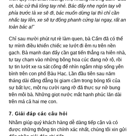
ơi, bác cứ thả lỏng tay nhé. Bác đẩy nhẹ ngón tay về
phía trước là xe sẽ đi, bác muốn dừng lại thì chỉ cần
nhấc tay lên, xe sẽ tự động phanh cứng lại ngay, rất an
toàn bác ạ!"
Chỉ sau mười phút rụt rè làm quen, bà Cẩm đã có thể
tự mình điều khiển chiếc xe lướt đi êm ru trên nền
gạch. Bà mạnh dạn đẩy cần gạt tiến thẳng ra hiên nhà,
tự tay chạm vào những bông hoa cúc đang nở rộ, rồi
tự tin lướt xe ra sát cổng để nhìn ngắm nhịp sống yên
bình trên con phố Bàu Hạc. Lần đầu tiên sau năm
tháng dài đằng đẵng bị giam cầm trong bóng tối của
sự bất lực, một nụ cười rạng rỡ đã thực sự nở bung
trên môi bà. Những giọt nước mắt hạnh phúc lăn dài
trên má cả hai mẹ con.
7. Giải đáp các câu hỏi
Nhằm giúp quý khách hàng dễ dàng tiếp cận và có
được những thông tin chính xác nhất, chúng tôi xin gửi