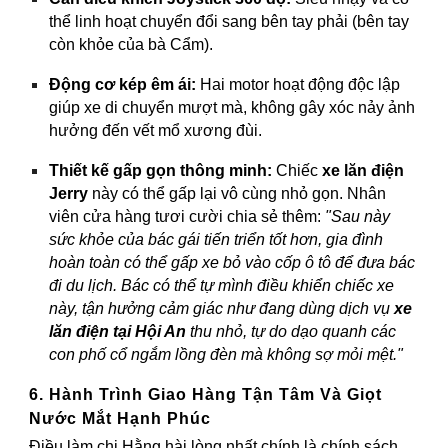
thể linh hoạt chuyển đổi sang bên tay phải (bên tay
còn khỏe của bà Cẩm).
Động cơ kép êm ái:
Hai motor hoạt động độc lập
giúp xe di chuyển mượt mà, không gây xóc nảy ảnh
hưởng đến vết mổ xương đùi.
Thiết kế gấp gọn thông minh:
Chiếc
xe lăn điện
Jerry
này có thể gấp lại vô cùng nhỏ gọn. Nhân
viên cửa hàng tươi cười chia sẻ thêm:
"Sau này
sức khỏe của bác gái tiến triển tốt hơn, gia đình
hoàn toàn có thể gấp xe bỏ vào cốp ô tô để đưa bác
đi du lịch. Bác có thể tự mình điều khiển chiếc xe
này, tận hưởng cảm giác như đang dùng dịch vụ
xe
lăn điện tại Hội An
thu nhỏ, tự do dạo quanh các
con phố cổ ngắm lồng đèn mà không sợ mỏi mệt."
6. Hành Trình Giao Hàng Tận Tâm Và Giọt
Nước Mắt Hạnh Phúc
Điều làm chị Hằng hài lòng nhất chính là chính sách