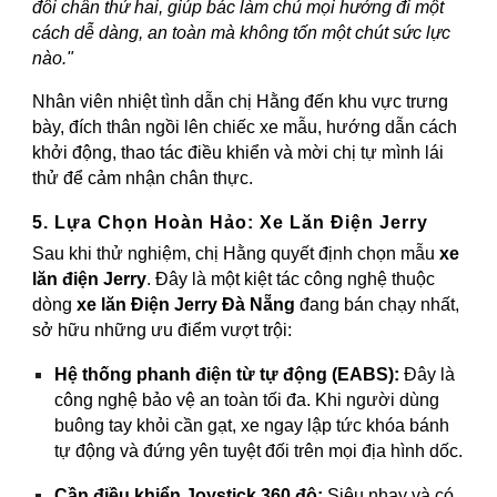
đôi chân thứ hai, giúp bác làm chủ mọi hướng đi một
cách dễ dàng, an toàn mà không tốn một chút sức lực
nào."
Nhân viên nhiệt tình dẫn chị Hằng đến khu vực trưng
bày, đích thân ngồi lên chiếc xe mẫu, hướng dẫn cách
khởi động, thao tác điều khiển và mời chị tự mình lái
thử để cảm nhận chân thực.
5. Lựa Chọn Hoàn Hảo: Xe Lăn Điện Jerry
Sau khi thử nghiệm, chị Hằng quyết định chọn mẫu
xe
lăn điện Jerry
. Đây là một kiệt tác công nghệ thuộc
dòng
xe lăn Điện Jerry Đà Nẵng
đang bán chạy nhất,
sở hữu những ưu điểm vượt trội:
Hệ thống phanh điện từ tự động (EABS):
Đây là
công nghệ bảo vệ an toàn tối đa. Khi người dùng
buông tay khỏi cần gạt, xe ngay lập tức khóa bánh
tự động và đứng yên tuyệt đối trên mọi địa hình dốc.
Cần điều khiển Joystick 360 độ:
Siêu nhạy và có