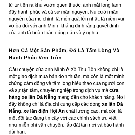
từ từ tiến ra khu vườn quen thuộc, ánh mắt long lanh
đầy hạnh phúc và cả sự mãn nguyện. Nụ cười mãn
nguyện của mẹ chính là món quà lớn nhất, là niềm vui
vỡ òa đối với anh Minh, khẳng định rằng quyết định
của anh là hoàn toàn đúng đắn và ý nghĩa.
Hơn Cả Một Sản Phẩm, Đó Là Tấm Lòng Và
Hạnh Phúc Vẹn Tròn
Câu chuyện của anh Minh ở Xã Thu Bồn không chỉ là
một giao dịch mua bán đơn thuần, mà còn là một minh
chứng cảm động về tấm lòng hiếu thảo của người con
và sự tận tâm, chuyên nghiệp trong dịch vụ mà
cửa
hàng xe lăn Đà Nẵng
mang đến cho khách hàng. Nơi
đây không chỉ là địa chỉ cung cấp các dòng
xe lăn Đà
Nẵng
,
xe lăn điện Hội An
chất lượng cao, mà còn là
một đối tác đáng tin cậy với các chính sách ưu việt
như miễn phí vận chuyển, lắp đặt tận nơi và bảo hành
dài hạn.