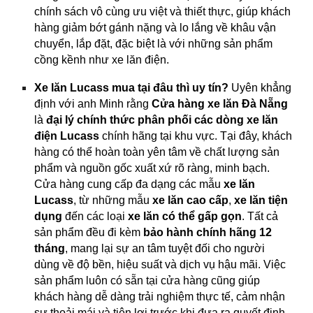
chính sách vô cùng ưu việt và thiết thực, giúp khách
hàng giảm bớt gánh nặng và lo lắng về khâu vận
chuyển, lắp đặt, đặc biệt là với những sản phẩm
cồng kềnh như xe lăn điện.
Xe lăn Lucass mua tại đâu thì uy tín?
Uyên khẳng
định với anh Minh rằng
Cửa hàng xe lăn Đà Nẵng
là
đại lý chính thức phân phối các dòng xe lăn
điện Lucass
chính hãng tại khu vực. Tại đây, khách
hàng có thể hoàn toàn yên tâm về chất lượng sản
phẩm và nguồn gốc xuất xứ rõ ràng, minh bạch.
Cửa hàng cung cấp đa dạng các mẫu
xe lăn
Lucass
, từ những mẫu
xe lăn cao cấp
,
xe lăn tiện
dụng
đến các loại
xe lăn có thể gấp gọn
. Tất cả
sản phẩm đều đi kèm
bảo hành chính hãng 12
tháng
, mang lại sự an tâm tuyệt đối cho người
dùng về độ bền, hiệu suất và dịch vụ hậu mãi. Việc
sản phẩm luôn có sẵn tại cửa hàng cũng giúp
khách hàng dễ dàng trải nghiệm thực tế, cảm nhận
sự thoải mái và tiện lợi trước khi đưa ra quyết định