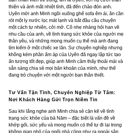
thiện và ánh mắt nhiệt tình, đã đến chào đón anh.
Uyên mời anh Minh ngồi xuống ghế sofa êm ái, ân cần
rót một ly nước lọc mát lạnh và bắt đầu câu chuyện
một cách tự nhiên, cởi mở. Cô nhẹ nhàng hỏi han về
nhu cầu của anh, về tình trạng sức khỏe của người mẹ
thân yêu, và những mong muốn cụ thể mà anh đang
tìm kiếm ở một chiếc xe lăn. Sự chuyên nghiệp nhưng
không kém phần ấm áp của Uyên đã ngay lập tức tạo
ấn tượng tốt đẹp, giúp anh Minh cảm thấy thoải mái và
sẵn sàng chia sẻ mọi băn khoăn của mình, như thể
đang trò chuyện với một người bạn thân thiết.
Tư Vấn Tận Tình, Chuyên Nghiệp Từ Tâm:
Nơi Khách Hàng Gửi Trọn Niềm Tin
Sau khi lắng nghe anh Minh chia sẻ cặn kẽ về tình
trạng sức khỏe của bà Năm – đặc biệt là vấn đề về
khớp gối, sức yếu và mong muốn có thể tự đi lại trong
không gian nhỏ của ngôi nhà cũng như ra ngoài sân