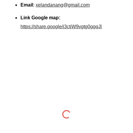
Email:
xelandanang@gmail.com
Link Google map:
https://share.google/i3ctjW9vgtg0ggqJl