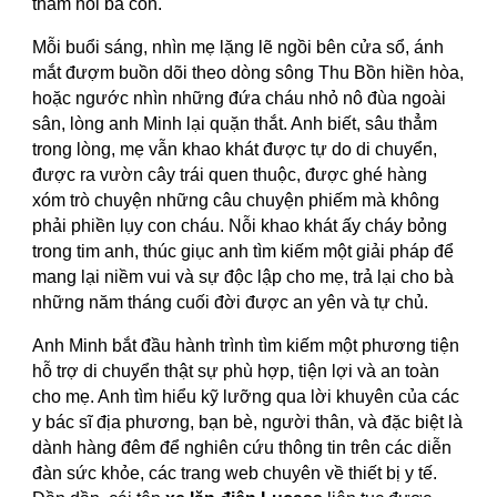
thăm hỏi bà con.
Mỗi buổi sáng, nhìn mẹ lặng lẽ ngồi bên cửa sổ, ánh
mắt đượm buồn dõi theo dòng sông Thu Bồn hiền hòa,
hoặc ngước nhìn những đứa cháu nhỏ nô đùa ngoài
sân, lòng anh Minh lại quặn thắt. Anh biết, sâu thẳm
trong lòng, mẹ vẫn khao khát được tự do di chuyển,
được ra vườn cây trái quen thuộc, được ghé hàng
xóm trò chuyện những câu chuyện phiếm mà không
phải phiền lụy con cháu. Nỗi khao khát ấy cháy bỏng
trong tim anh, thúc giục anh tìm kiếm một giải pháp để
mang lại niềm vui và sự độc lập cho mẹ, trả lại cho bà
những năm tháng cuối đời được an yên và tự chủ.
Anh Minh bắt đầu hành trình tìm kiếm một phương tiện
hỗ trợ di chuyển thật sự phù hợp, tiện lợi và an toàn
cho mẹ. Anh tìm hiểu kỹ lưỡng qua lời khuyên của các
y bác sĩ địa phương, bạn bè, người thân, và đặc biệt là
dành hàng đêm để nghiên cứu thông tin trên các diễn
đàn sức khỏe, các trang web chuyên về thiết bị y tế.