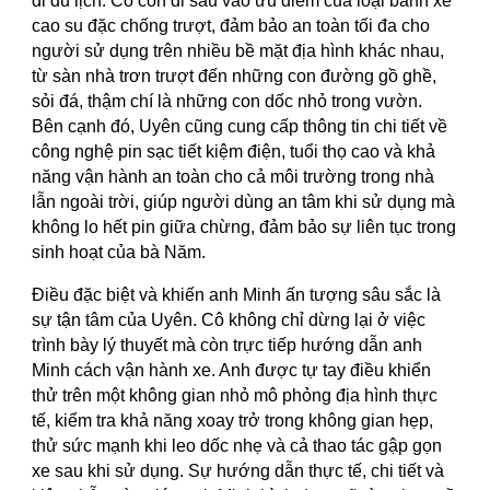
đi du lịch. Cô còn đi sâu vào ưu điểm của loại bánh xe
cao su đặc chống trượt, đảm bảo an toàn tối đa cho
người sử dụng trên nhiều bề mặt địa hình khác nhau,
từ sàn nhà trơn trượt đến những con đường gồ ghề,
sỏi đá, thậm chí là những con dốc nhỏ trong vườn.
Bên cạnh đó, Uyên cũng cung cấp thông tin chi tiết về
công nghệ pin sạc tiết kiệm điện, tuổi thọ cao và khả
năng vận hành an toàn cho cả môi trường trong nhà
lẫn ngoài trời, giúp người dùng an tâm khi sử dụng mà
không lo hết pin giữa chừng, đảm bảo sự liên tục trong
sinh hoạt của bà Năm.
Điều đặc biệt và khiến anh Minh ấn tượng sâu sắc là
sự tận tâm của Uyên. Cô không chỉ dừng lại ở việc
trình bày lý thuyết mà còn trực tiếp hướng dẫn anh
Minh cách vận hành xe. Anh được tự tay điều khiển
thử trên một không gian nhỏ mô phỏng địa hình thực
tế, kiểm tra khả năng xoay trở trong không gian hẹp,
thử sức mạnh khi leo dốc nhẹ và cả thao tác gập gọn
xe sau khi sử dụng. Sự hướng dẫn thực tế, chi tiết và