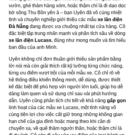
vườn, ghé thăm hàng xóm, hoặc thậm chí là đi dạo dọc
bờ sông Thu Bồn yên ả – bạn Uyên đã vô cùng nhiệt
tình và chuyên nghiệp giới thiệu các mẫu
xe lăn điện
Đà Nẵng
đang được ưa chuộng nhất tại cửa hàng. Cô
đặc biệt tập trung nhấn mạnh và phân tích sâu về dòng
xe lăn điện Lucass
, đúng như mong muốn và tìm hiểu
ban đầu của anh Minh.
Uyên không chỉ đơn thuần giới thiệu sản phẩm bằng
lời nói mà còn giải thích rất kỹ lưỡng từng chức năng,
từng ưu điểm vượt trội của mỗi mẫu xe. Cô chỉ rõ về
hệ thống điều khiển thông minh, dễ dùng, được thiết
kế đặc biệt để phù hợp với người lớn tuổi, giúp họ dễ
dàng làm quen và sử dụng chỉ sau vài phút hướng
dẫn. Uyên cũng phân tích chi tiết về khả năng
gấp gọn
linh hoạt của các mẫu xe Lucass, một tính năng vô
cùng tiện lợi cho việc cất giữ trong những không gian
hạn chế của gia đình hoặc mang theo khi cần di
chuyển xa, về quê thăm người thân, hoặc thậm chí là