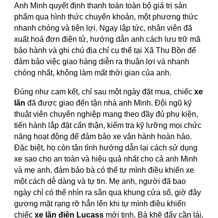
Anh Minh quyết định thanh toán toàn bộ giá trị sản
phẩm qua hình thức chuyển khoản, một phương thức
nhanh chóng và tiện lợi. Ngay lập tức, nhân viên đã
xuất hoá đơn điện tử, hướng dẫn anh cách lưu trữ mã
bảo hành và ghi chú địa chỉ cụ thể tại Xã Thu Bồn để
đảm bảo việc giao hàng diễn ra thuận lợi và nhanh
chóng nhất, không làm mất thời gian của anh.
Đúng như cam kết, chỉ sau một ngày đặt mua, chiếc
xe
lăn
đã được giao đến tận nhà anh Minh. Đội ngũ kỹ
thuật viên chuyên nghiệp mang theo đầy đủ phụ kiện,
tiến hành lắp đặt cẩn thận, kiểm tra kỹ lưỡng mọi chức
năng hoạt động để đảm bảo xe vận hành hoàn hảo.
Đặc biệt, họ còn tận tình hướng dẫn lại cách sử dụng
xe sao cho an toàn và hiệu quả nhất cho cả anh Minh
và mẹ anh, đảm bảo bà có thể tự mình điều khiển xe
một cách dễ dàng và tự tin. Mẹ anh, người đã bao
ngày chỉ có thể nhìn ra sân qua khung cửa sổ, giờ đây
gương mặt rạng rỡ hẳn lên khi tự mình điều khiển
chiếc
xe lăn điện Lucass
mới tinh. Bà khẽ đẩy cần lái,