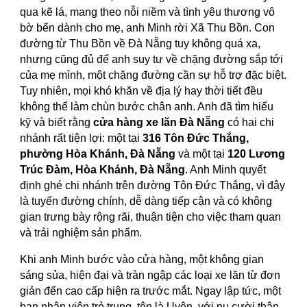
qua kẽ lá, mang theo nỗi niềm và tình yêu thương vô
bờ bến dành cho mẹ, anh Minh rời Xã Thu Bồn. Con
đường từ Thu Bồn về Đà Nẵng tuy không quá xa,
nhưng cũng đủ để anh suy tư về chặng đường sắp tới
của mẹ mình, một chặng đường cần sự hỗ trợ đặc biệt.
Tuy nhiên, mọi khó khăn về địa lý hay thời tiết đều
không thể làm chùn bước chân anh. Anh đã tìm hiểu
kỹ và biết rằng
cửa hàng xe lăn Đà Nẵng
có hai chi
nhánh rất tiện lợi: một tại
316 Tôn Đức Thắng,
phường Hòa Khánh, Đà Nẵng
và một tại
120 Lương
Trúc Đàm, Hòa Khánh, Đà Nẵng
. Anh Minh quyết
định ghé chi nhánh trên đường Tôn Đức Thắng, vì đây
là tuyến đường chính, dễ dàng tiếp cận và có không
gian trưng bày rộng rãi, thuận tiện cho việc tham quan
và trải nghiệm sản phẩm.
Khi anh Minh bước vào cửa hàng, một không gian
sáng sủa, hiện đại và tràn ngập các loại xe lăn từ đơn
giản đến cao cấp hiện ra trước mắt. Ngay lập tức, một
bạn nhân viên trẻ trung, tên là Uyên, với nụ cười thân