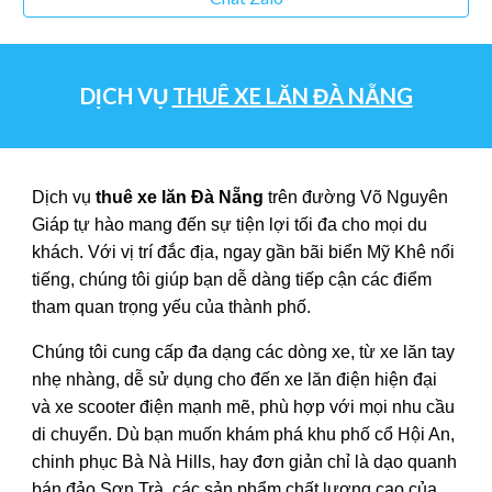
DỊCH VỤ
THUÊ XE LĂN ĐÀ NẴNG
Dịch vụ
thuê xe lăn Đà Nẵng
trên đường Võ Nguyên
Giáp tự hào mang đến sự tiện lợi tối đa cho mọi du
khách. Với vị trí đắc địa, ngay gần bãi biển Mỹ Khê nổi
tiếng, chúng tôi giúp bạn dễ dàng tiếp cận các điểm
tham quan trọng yếu của thành phố.
Chúng tôi cung cấp đa dạng các dòng xe, từ xe lăn tay
nhẹ nhàng, dễ sử dụng cho đến xe lăn điện hiện đại
và xe scooter điện mạnh mẽ, phù hợp với mọi nhu cầu
di chuyển. Dù bạn muốn khám phá khu phố cổ Hội An,
chinh phục Bà Nà Hills, hay đơn giản chỉ là dạo quanh
bán đảo Sơn Trà, các sản phẩm chất lượng cao của