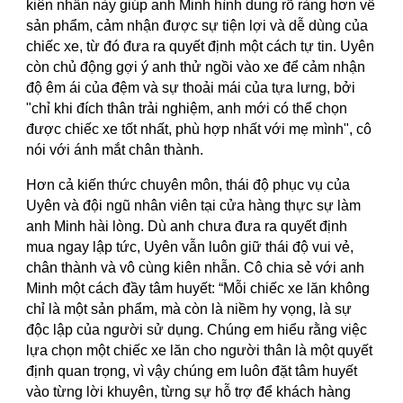
kiên nhẫn này giúp anh Minh hình dung rõ ràng hơn về
sản phẩm, cảm nhận được sự tiện lợi và dễ dùng của
chiếc xe, từ đó đưa ra quyết định một cách tự tin. Uyên
còn chủ động gợi ý anh thử ngồi vào xe để cảm nhận
độ êm ái của đệm và sự thoải mái của tựa lưng, bởi
"chỉ khi đích thân trải nghiệm, anh mới có thể chọn
được chiếc xe tốt nhất, phù hợp nhất với mẹ mình", cô
nói với ánh mắt chân thành.
Hơn cả kiến thức chuyên môn, thái độ phục vụ của
Uyên và đội ngũ nhân viên tại cửa hàng thực sự làm
anh Minh hài lòng. Dù anh chưa đưa ra quyết định
mua ngay lập tức, Uyên vẫn luôn giữ thái độ vui vẻ,
chân thành và vô cùng kiên nhẫn. Cô chia sẻ với anh
Minh một cách đầy tâm huyết: “Mỗi chiếc xe lăn không
chỉ là một sản phẩm, mà còn là niềm hy vọng, là sự
độc lập của người sử dụng. Chúng em hiểu rằng việc
lựa chọn một chiếc xe lăn cho người thân là một quyết
định quan trọng, vì vậy chúng em luôn đặt tâm huyết
vào từng lời khuyên, từng sự hỗ trợ để khách hàng