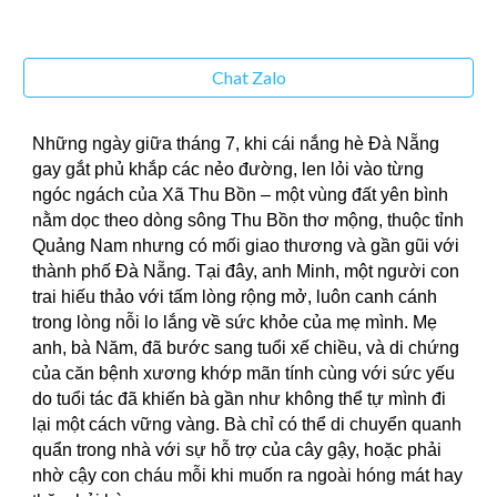
Chat Zalo
Những ngày giữa tháng 7, khi cái nắng hè Đà Nẵng
gay gắt phủ khắp các nẻo đường, len lỏi vào từng
ngóc ngách của Xã Thu Bồn – một vùng đất yên bình
nằm dọc theo dòng sông Thu Bồn thơ mộng, thuộc tỉnh
Quảng Nam nhưng có mối giao thương và gần gũi với
thành phố Đà Nẵng. Tại đây, anh Minh, một người con
trai hiếu thảo với tấm lòng rộng mở, luôn canh cánh
trong lòng nỗi lo lắng về sức khỏe của mẹ mình. Mẹ
anh, bà Năm, đã bước sang tuổi xế chiều, và di chứng
của căn bệnh xương khớp mãn tính cùng với sức yếu
do tuổi tác đã khiến bà gần như không thể tự mình đi
lại một cách vững vàng. Bà chỉ có thể di chuyển quanh
quẩn trong nhà với sự hỗ trợ của cây gậy, hoặc phải
nhờ cậy con cháu mỗi khi muốn ra ngoài hóng mát hay