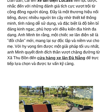
Dần dần, cái tên
xe lăn điện Lucass
liên tục được
nhắc đến với những đánh giá tích cực vượt trội từ
cộng đồng người dùng. Đây là một thương hiệu nổi
tiếng, được nhiều người tin cậy nhờ thiết kế thông
minh, tính năng dễ sử dụng, và đặc biệt là độ bền bỉ
đáng kinh ngạc, phù hợp với điều kiện địa hình đa
dạng. Anh Minh tin rằng, một chiếc xe lăn điện sẽ là
"đôi chân" mới, mang lại sự độc lập và niềm vui cho
mẹ. Với hy vọng tìm được một giải pháp tối ưu nhất,
anh Minh quyết định đích thân vượt chặng đường từ
Xã Thu Bồn đến
cửa hàng xe lăn Đà Nẵng
để trực
tiếp lựa chọn và được tư vấn kỹ càng.