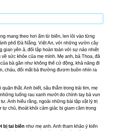
g mang theo hơi ẩm từ biển, len lỏi vào từng
thành phố Đà Nẵng. Việt An, với những vườn cây
 gian yên ả, đối lập hoàn toàn với sự náo nhiệt
ắng về sức khỏe của mẹ mình. Mẹ anh, bà Thoa, đã
i của bà gần như không thể cử động, khả năng đi
con, cháu, đôi mắt bà thường đượm buồn nhìn ra
uặn thắt. Anh biết, sâu thẳm trong trái tim, mẹ
 những luống rau xanh mướt do chính tay bà vun
ư. Anh hiểu rằng, ngoài những bài tập vật lý trị
 tự chủ, thoát khỏi cảm giác bị giam cầm trong
 bị tai biến
như mẹ anh. Anh tham khảo ý kiến