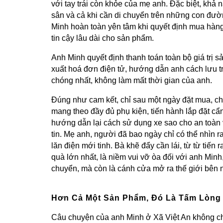
với tay trái còn khỏe của mẹ anh. Đặc biệt, khả
sân và cả khi cần di chuyển trên những con đườ
Minh hoàn toàn yên tâm khi quyết định mua hàng
tin cậy lâu dài cho sản phẩm.
Anh Minh quyết định thanh toán toàn bộ giá trị 
xuất hoá đơn điện tử, hướng dẫn anh cách lưu tr
chóng nhất, không làm mất thời gian của anh.
Đúng như cam kết, chỉ sau một ngày đặt mua, c
mang theo đầy đủ phụ kiện, tiến hành lắp đặt cẩ
hướng dẫn lại cách sử dụng xe sao cho an toàn 
tin. Mẹ anh, người đã bao ngày chỉ có thể nhìn 
lăn điện mới tinh. Bà khẽ đẩy cần lái, từ từ ti
quà lớn nhất, là niềm vui vỡ òa đối với anh Min
chuyển, mà còn là cánh cửa mở ra thế giới bên n
Hơn Cả Một Sản Phẩm, Đó Là Tấm Lòng
Câu chuyện của anh Minh ở Xã Việt An không ch