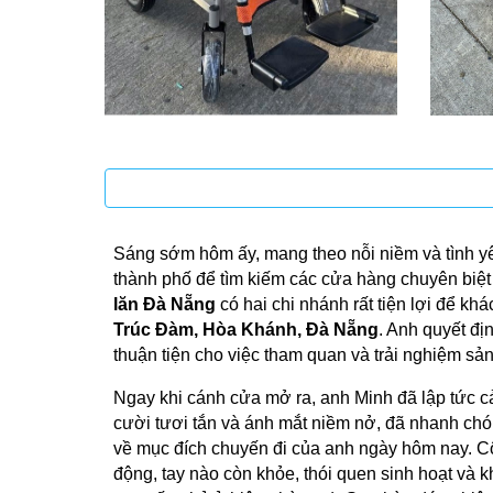
Sáng sớm hôm ấy, mang theo nỗi niềm và tình yê
thành phố để tìm kiếm các cửa hàng chuyên biệt 
lăn Đà Nẵng
có hai chi nhánh rất tiện lợi để kh
Trúc Đàm, Hòa Khánh, Đà Nẵng
. Anh quyết đị
thuận tiện cho việc tham quan và trải nghiệm sả
Ngay khi cánh cửa mở ra, anh Minh đã lập tức cả
cười tươi tắn và ánh mắt niềm nở, đã nhanh chón
về mục đích chuyến đi của anh ngày hôm nay. Cô 
động, tay nào còn khỏe, thói quen sinh hoạt và