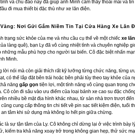
 tình và chu đáo này đã giúp anh Minh cảm thấy thoải mái và tin
u đi mua thiết bị đặc thù như xe lăn điện.
Vàng: Nơi Gửi Gắm Niềm Tin Tại Cửa Hàng Xe Lăn 
nh trạng sức khỏe của mẹ và nhu cầu cụ thể về một chiếc
xe lăn
của làng quê), bạn Ly đã vô cùng nhiệt tình và chuyên nghiệp g
o những mẫu phù hợp cho người tai biến. Cô đặc biệt nhấn mạ
nh Minh.
 lời nói mà còn giải thích rất kỹ lưỡng từng chức năng, từng ưu
oạt, có thể lắp đặt bên trái hoặc bên phải tùy theo tay khỏe củ
 khả năng
gấp gọn
tiện lợi, một tính năng vô cùng quan trọng c
. Cô còn đi sâu vào ưu điểm của loại bánh xe cao su đặc chống
trên nhiều bề mặt địa hình khác nhau, từ sàn nhà trơn trượt đ
cũng cung cấp thông tin chi tiết về pin sạc tiết kiệm điện, tuổi
g an tâm khi sử dụng mà không lo hết pin giữa chừng.
c là sự tận tâm của Ly. Cô không chỉ dừng lại ở việc trình bày 
ử, kiểm tra khả năng xoay trở trong không gian hẹp, thử sức mạ