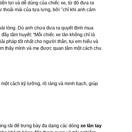
ện lợi và dễ dùng của chiếc xe, từ đó đưa ra
 thoải mái của tựa lưng, bởi "chỉ khi anh cảm
hài lòng. Dù anh chưa đưa ra quyết định mua
 đầy tâm huyết: “Mỗi chiếc xe lăn không chỉ là
ải pháp tốt nhất cho người thân, tụi em hiểu và
 cảm thấy mình và mẹ được quan tâm một cách chu
p một cách kỹ lưỡng, rõ ràng và minh bạch, giúp
rộng rãi để trưng bày đa dạng các dòng
xe lăn tay