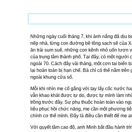
Những ngày cuối tháng 7, khi ánh nắng đã dịu b
nếp nhà, từng con đường bê tông sạch sẽ của Xã
ăn trái sum suê, những con kênh nhỏ uốn lượn và
của trung tâm thành phố. Tại đây, có một người c
ngoài 70. Cách đây vài tháng, một cơn tai biến 
lại hoàn toàn bị hạn chế. Bà chỉ có thể nằm trê
ngoài khung cửa sổ.
Mỗi khi nhìn mẹ cố gắng với tay lấy cốc nước hay
vẫn khao khát được tự do, được tự mình làm nh
trồng trước đây. Sự phụ thuộc hoàn toàn vào ngườ
liệu phục hồi chức năng, mẹ cần một phương tiện
chính cơ thể mình. Đây là điều cần thiết để mẹ 
Với quyết tâm cao độ, anh Minh bắt đầu hành trì