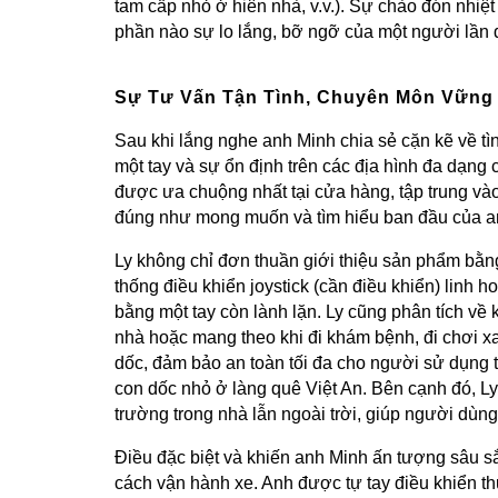
tam cấp nhỏ ở hiên nhà, v.v.). Sự chào đón nhiệt
phần nào sự lo lắng, bỡ ngỡ của một người lần đầ
Sự Tư Vấn Tận Tình, Chuyên Môn Vững 
Sau khi lắng nghe anh Minh chia sẻ cặn kẽ về tì
một tay và sự ổn định trên các địa hình đa dạng 
được ưa chuộng nhất tại cửa hàng, tập trung và
đúng như mong muốn và tìm hiểu ban đầu của a
Ly không chỉ đơn thuần giới thiệu sản phẩm bằng
thống điều khiển joystick (cần điều khiển) linh h
bằng một tay còn lành lặn. Ly cũng phân tích về
nhà hoặc mang theo khi đi khám bệnh, đi chơi xa
dốc, đảm bảo an toàn tối đa cho người sử dụng 
con dốc nhỏ ở làng quê Việt An. Bên cạnh đó, Ly 
trường trong nhà lẫn ngoài trời, giúp người dùn
Điều đặc biệt và khiến anh Minh ấn tượng sâu sắ
cách vận hành xe. Anh được tự tay điều khiển th