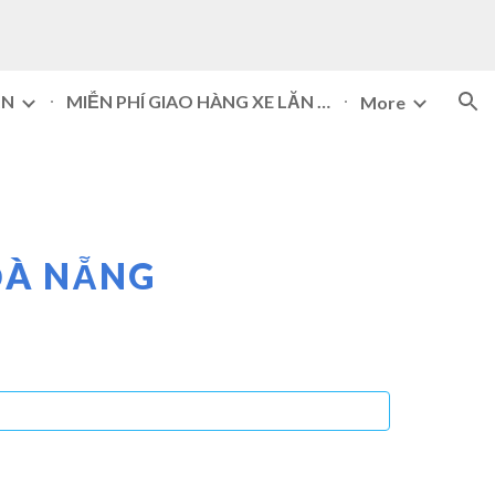
ion
ĂN
MIỄN PHÍ GIAO HÀNG XE LĂN ĐÀ NẴNG 093 505 7074
More
À NẴNG