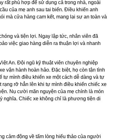
ày rất phù hợp để sử dụng cả trong nhà, ngoài
ầu của mẹ anh sau tai biến. Điều khiến anh
 gói mà cửa hàng cam kết, mang lại sự an toàn và
óng và tiện lợi. Ngay lập tức, nhân viên đã
bảo việc giao hàng diễn ra thuận lợi và nhanh
iệt An. Đội ngũ kỹ thuật viên chuyên nghiệp
xe vận hành hoàn hảo. Đặc biệt, họ còn tận tình
ể tự mình điều khiển xe một cách dễ dàng và tự
rạng rỡ hẳn lên khi tự mình điều khiển chiếc xe
nguyện. Nụ cười mãn nguyện của mẹ chính là món
ý nghĩa. Chiếc xe không chỉ là phương tiện di
ng cảm động về tấm lòng hiếu thảo của người