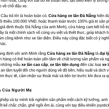
mới nhất, cùng với bãi đỗ xe thuận tiện, tạo điều kiện lý tưởn
o về chỗ đậu xe.
Câu trả lời là hoàn toàn có.
Cửa hàng xe lăn Đà Nẵng
hiện đ
 tối thiểu 100.000 VNĐ, hoặc thanh toán trước 100% giá trị sản
iả định thuộc Đà Nẵng của anh Minh), cửa hàng cam kết hỗ t
ây là một chính sách vô cùng ưu việt và thiết thực, giúp khách
hẩm cồng kềnh như xe lăn điện. Điều này cũng đặc biệt có ý n
hác.
ng định với anh Minh rằng
Cửa hàng xe lăn Đà Nẵng
là
đại l
ch hàng có thể hoàn toàn yên tâm về chất lượng sản phẩm và n
ừ những mẫu
xe lăn cao cấp
,
xe lăn tiện dụng
đến các loại
xe 
ự an tâm tuyệt đối cho người dùng về độ bền, hiệu suất và dịch 
m thực tế, cảm nhận sự thoải mái và tiện lợi trước khi đưa ra 
à Của Người Mẹ
hiệp và tự mình trải nghiệm sản phẩm một cách kỹ lưỡng, an
 kế chắc chắn, ghế ngồi êm ái, cùng với tay điều khiển joystick 