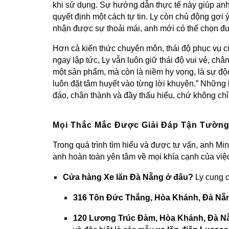
khi sử dụng. Sự hướng dẫn thực tế này giúp anh
quyết định một cách tự tin. Ly còn chủ động gợi
nhận được sự thoải mái, anh mới có thể chọn đượ
Hơn cả kiến thức chuyên môn, thái độ phục vụ c
ngay lập tức, Ly vẫn luôn giữ thái độ vui vẻ, ch
một sản phẩm, mà còn là niềm hy vọng, là sự độc
luôn đặt tâm huyết vào từng lời khuyên.” Những
đáo, chân thành và đầy thấu hiểu, chứ không ch
Mọi Thắc Mắc Được Giải Đáp Tận Tường:
Trong quá trình tìm hiểu và được tư vấn, anh Mi
anh hoàn toàn yên tâm về mọi khía cạnh của vi
Cửa hàng Xe lăn Đà Nẵng ở đâu?
Ly cung c
316 Tôn Đức Thắng, Hòa Khánh, Đà Nẵ
120 Lương Trúc Đàm, Hòa Khánh, Đà N