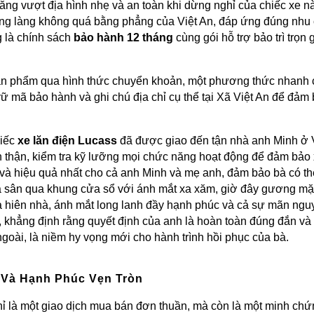
 năng vượt địa hình nhẹ và an toàn khi dừng nghỉ của chiếc xe n
ng làng không quá bằng phẳng của Việt An, đáp ứng đúng nhu c
 là chính sách
bảo hành 12 tháng
cùng gói hỗ trợ bảo trì trọn
sản phẩm qua hình thức chuyển khoản, một phương thức nhanh ch
ữ mã bảo hành và ghi chú địa chỉ cụ thể tại Xã Việt An để đảm 
hiếc
xe lăn điện Lucass
đã được giao đến tận nhà anh Minh ở V
n thận, kiểm tra kỹ lưỡng mọi chức năng hoạt động để đảm bảo 
và hiệu quả nhất cho cả anh Minh và mẹ anh, đảm bảo bà có th
ra sân qua khung cửa sổ với ánh mắt xa xăm, giờ đây gương mặt 
ến ra hiên nhà, ánh mắt long lanh đầy hạnh phúc và cả sự mãn 
h, khẳng định rằng quyết định của anh là hoàn toàn đúng đắn và 
goài, là niềm hy vọng mới cho hành trình hồi phục của bà.
 Và Hạnh Phúc Vẹn Tròn
ỉ là một giao dịch mua bán đơn thuần, mà còn là một minh chứ