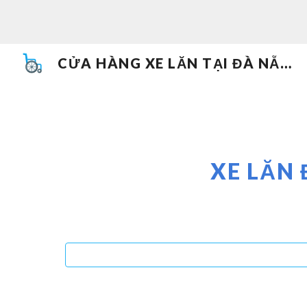
Sk
CỬA HÀNG XE LĂN TẠI ĐÀ NẴNG 093 505 7074
XE LĂN 