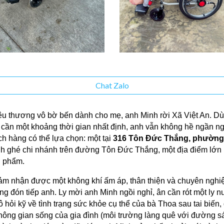
Chat Zalo
u thương vô bờ bến dành cho mẹ, anh Minh rời Xã Việt An. Dù 
cần một khoảng thời gian nhất định, anh vẫn không hề ngần ngạ
ách hàng có thể lựa chọn: một tại
316 Tôn Đức Thắng, phường
nh ghé chi nhánh trên đường Tôn Đức Thắng, một địa điểm lớn h
n phẩm.
m nhận được một không khí ấm áp, thân thiện và chuyên nghiệp.
g đón tiếp anh. Ly mời anh Minh ngồi nghỉ, ân cần rót một ly n
hỏi kỹ về tình trạng sức khỏe cụ thể của bà Thoa sau tai biến
 không gian sống của gia đình (môi trường làng quê với đường 