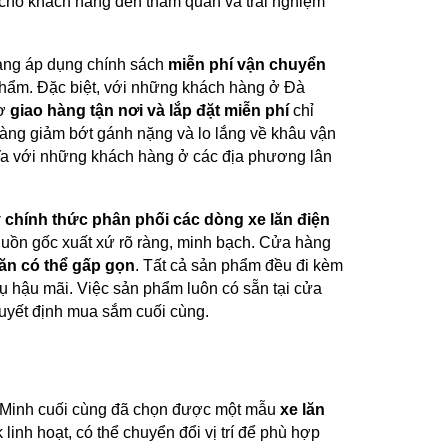
g cho khách hàng đến tham quan và trải nghiệm
ang áp dụng chính sách
miễn phí vận chuyển
 phẩm. Đặc biệt, với những khách hàng ở Đà
rợ
giao hàng tận nơi và lắp đặt miễn phí
chỉ
 hàng giảm bớt gánh nặng và lo lắng về khâu vận
ghĩa với những khách hàng ở các địa phương lân
ý chính thức phân phối các dòng xe lăn điện
guồn gốc xuất xứ rõ ràng, minh bạch. Cửa hàng
lăn có thể gấp gọn
. Tất cả sản phẩm đều đi kèm
vụ hậu mãi. Việc sản phẩm luôn có sẵn tại cửa
quyết định mua sắm cuối cùng.
h Minh cuối cùng đã chọn được một mẫu
xe lăn
linh hoạt, có thể chuyển đổi vị trí để phù hợp