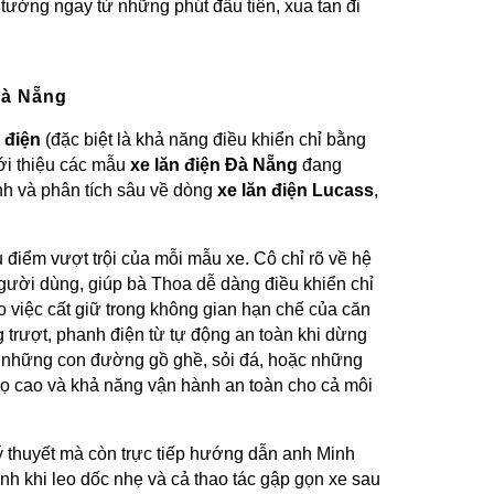
 tưởng ngay từ những phút đầu tiên, xua tan đi
Đà Nẵng
 điện
(đặc biệt là khả năng điều khiển chỉ bằng
iới thiệu các mẫu
xe lăn điện Đà Nẵng
đang
nh và phân tích sâu về dòng
xe lăn điện Lucass
,
 điểm vượt trội của mỗi mẫu xe. Cô chỉ rõ về hệ
a người dùng, giúp bà Thoa dễ dàng điều khiển chỉ
ho việc cất giữ trong không gian hạn chế của căn
 trượt, phanh điện từ tự động an toàn khi dừng
ến những con đường gồ ghề, sỏi đá, hoặc những
 thọ cao và khả năng vận hành an toàn cho cả môi
lý thuyết mà còn trực tiếp hướng dẫn anh Minh
nh khi leo dốc nhẹ và cả thao tác gập gọn xe sau