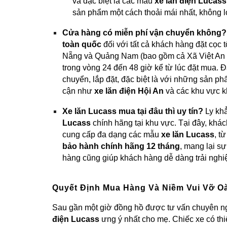
và đặc biệt là các mẫu
xe lăn điện Lucass
sản phẩm một cách thoải mái nhất, không l
Cửa hàng có miễn phí vận chuyển không?
toàn quốc
đối với tất cả khách hàng đặt cọc
Nẵng và Quảng Nam (bao gồm cả Xã Việt An g
trong vòng 24 đến 48 giờ kể từ lúc đặt mua. Đ
chuyển, lắp đặt, đặc biệt là với những sản p
cận như
xe lăn điện Hội An
và các khu vực k
Xe lăn Lucass mua tại đâu thì uy tín?
Ly khẳ
Lucass
chính hãng tại khu vực. Tại đây, khá
cung cấp đa dạng các mẫu
xe lăn Lucass
, t
bảo hành chính hãng 12 tháng
, mang lại s
hàng cũng giúp khách hàng dễ dàng trải nghiệ
Quyết Định Mua Hàng Và Niềm Vui Vỡ O
Sau gần một giờ đồng hồ được tư vấn chuyên ng
điện Lucass
ưng ý nhất cho mẹ. Chiếc xe có thiết