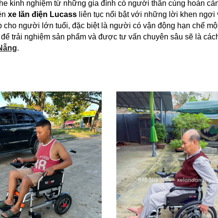
he kinh nghiệm từ những gia đình có người thân cùng hoàn cản
tên
xe lăn điện Lucass
liên tục nổi bật với những lời khen ngợi 
ợp cho người lớn tuổi, đặc biệt là người có vận động hạn chế m
 để trải nghiệm sản phẩm và được tư vấn chuyên sâu sẽ là cách 
 Nẵng
.