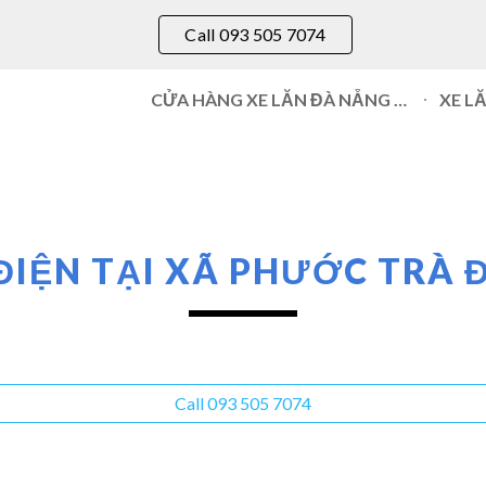
Call 093 505 7074
ip to main content
Skip to navigat
CỬA HÀNG XE LĂN ĐÀ NẴNG 093 505 7074
XE L
ĐIỆN TẠI XÃ
PHƯỚC TRÀ
Đ
Call 093 505 7074