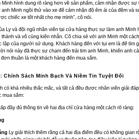
 Minh hình dung rõ ràng hơn về sản phẩm, cảm nhận được sự ti
 ý anh Minh ngồi thử vào xe để cảm nhận độ êm ái của đệm và sự
c chiếc xe tốt nhất cho mẹ mình", cô nói.
ủa Ly và đội ngũ nhân viên tại cửa hàng thực sự làm anh Minh 
ân thành và vô cùng kiên nhẫn. Cô chia sẻ với anh Minh một cách
 lập của người sử dụng. Khách hàng đến với tụi em là để tìm gi
 lời nói này đã thực sự chạm đến trái tim anh Minh, khiến anh
ỉ đơn thuần là một khách hàng đến mua sắm.
 Chính Sách Minh Bạch Và Niềm Tin Tuyệt Đối
nh có khá nhiều thắc mắc, và tất cả đều được nhân viên giải đá
ệc mua sắm:
ấp đầy đủ thông tin về hai địa chỉ cửa hàng một cách rõ ràng:
ng
ẵng
Ly giải thích thêm rằng cả hai địa điểm đều có không gian 