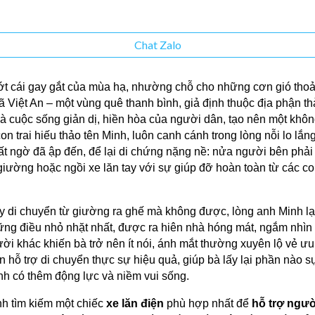
Chat Zalo
ớt cái gay gắt của mùa hạ, nhường chỗ cho những cơn gió thoản
 Việt An – một vùng quê thanh bình, giả định thuộc địa phận 
 cuộc sống giản dị, hiền hòa của người dân, tạo nên một không
on trai hiếu thảo tên Minh, luôn canh cánh trong lòng nỗi lo l
bất ngờ đã ập đến, để lại di chứng nặng nề: nửa người bên phả
n giường hoặc ngồi xe lăn tay với sự giúp đỡ hoàn toàn từ các 
 di chuyển từ giường ra ghế mà không được, lòng anh Minh lại q
ững điều nhỏ nhặt nhất, được ra hiên nhà hóng mát, ngắm nhìn
i khác khiến bà trở nên ít nói, ánh mắt thường xuyên lộ vẻ ưu t
 hỗ trợ di chuyển thực sự hiệu quả, giúp bà lấy lại phần nào sự
anh có thêm động lực và niềm vui sống.
nh tìm kiếm một chiếc
xe lăn điện
phù hợp nhất để
hỗ trợ người