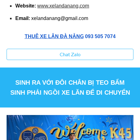
Website:
www.xelandanang.com
Email:
xelandanang@gmail.com
THUÊ XE LĂN ĐÀ NẴNG
093 505 7074
Chat Zalo
SINH RA VỚI ĐÔI CHÂN BỊ TEO BẨM
SINH PHẢI NGỒI XE LĂN ĐỂ DI CHUYỂN