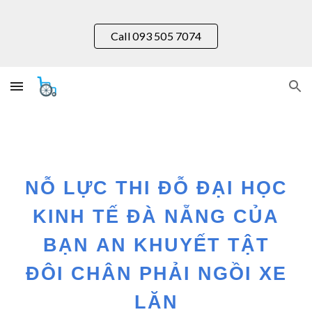
Skip to main content
Skip to navigation
Call 093 505 7074
NỖ LỰC THI ĐỖ ĐẠI HỌC
KINH TẾ ĐÀ NẴNG CỦA
BẠN
AN
KHUYẾT TẬT
ĐÔI CHÂN PHẢI NGỒI XE
LĂN