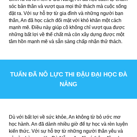
sóc bản thân và vượt qua mọi thử thách mà cuộc sống
đặt ra. Với sự hỗ trợ từ gia đình và những người bạn
thân, An đã học cách đối mặt với khó khăn một cách
mạnh mẽ. Điều này giúp cô không chỉ vượt qua được
những bất lợi về thể chất mà còn xây dựng được một
tâm hồn mạnh mẽ và sẵn sàng chấp nhận thử thách.
TUẤN ĐÃ NỖ LỰC THI ĐẬU ĐẠI HỌC ĐÀ
NẴNG
Dù với bất lợi về sức khỏe, An không từ bỏ ước mơ
học hành. An đã dành nhiều giờ để tự học và rèn luyện
kiến thức. Với sự hỗ trợ từ những người thân yêu và