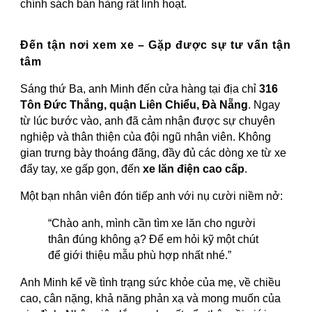
chính sách bán hàng rất linh hoạt.
Đến tận nơi xem xe – Gặp được sự tư vấn tận
tâm
Sáng thứ Ba, anh Minh đến cửa hàng tại địa chỉ
316
Tôn Đức Thắng, quận Liên Chiểu, Đà Nẵng
. Ngay
từ lúc bước vào, anh đã cảm nhận được sự chuyên
nghiệp và thân thiện của đội ngũ nhân viên. Không
gian trưng bày thoáng đãng, đầy đủ các dòng xe từ xe
đẩy tay, xe gấp gọn, đến
xe lăn điện cao cấp
.
Một bạn nhân viên đón tiếp anh với nụ cười niềm nở:
“Chào anh, mình cần tìm xe lăn cho người
thân đúng không ạ? Để em hỏi kỹ một chút
để giới thiệu mẫu phù hợp nhất nhé.”
Anh Minh kể về tình trạng sức khỏe của mẹ, về chiều
cao, cân nặng, khả năng phản xạ và mong muốn của