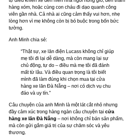
tự điều khiển xe đến hiên nhà ngồi hóng gió, đến thăm
hàng xóm, hoặc cùng con cháu đi dạo quanh công
viên gần nhà. Cả nhà ai cũng cảm thấy vui hơn, nhẹ
lòng hơn vì mẹ không còn bị bó buộc trong bốn bức
tường.
Anh Minh chia sẻ:
“Thật sự, xe lăn điện Lucass không chỉ giúp
mẹ tôi đi lại dễ dàng, mà còn mang lại sự
chủ động, tự do – điều mà mẹ tôi đã đánh
mất từ lâu. Và điều quan trọng là tôi biết
mình đã làm đúng khi chọn mua tại cửa
hàng xe lăn Đà Nẵng – nơi có dịch vụ chu
đáo và uy tín.”
Câu chuyện của anh Minh là một lát cắt nhỏ nhưng
đầy cảm xúc trong hàng ngàn câu chuyện tại
cửa
hàng xe lăn Đà Nẵng
– nơi không chỉ bán sản phẩm,
mà còn gửi gắm giá trị của sự chăm sóc và yêu
thương.