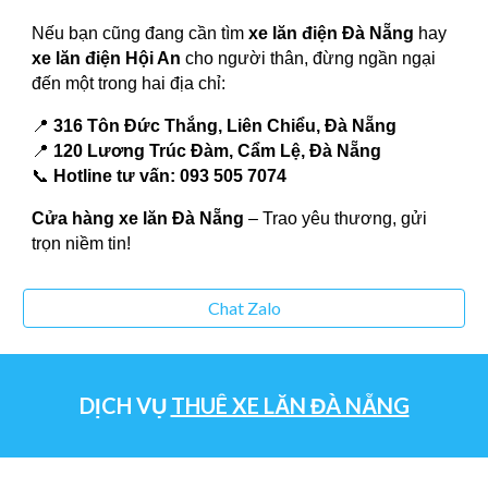
Nếu bạn cũng đang cần tìm
xe lăn điện Đà Nẵng
hay
xe lăn điện Hội An
cho người thân, đừng ngần ngại
đến một trong hai địa chỉ:
📍
316 Tôn Đức Thắng, Liên Chiểu, Đà Nẵng
📍
120 Lương Trúc Đàm, Cẩm Lệ, Đà Nẵng
📞
Hotline tư vấn: 093 505 7074
Cửa hàng xe lăn Đà Nẵng
– Trao yêu thương, gửi
trọn niềm tin!
Chat Zalo
DỊCH VỤ
THUÊ XE LĂN ĐÀ NẴNG