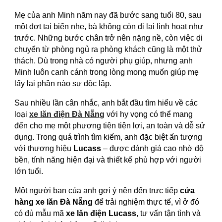
Mẹ của anh Minh năm nay đã bước sang tuổi 80, sau
một đợt tai biến nhẹ, bà không còn đi lại linh hoạt như
trước. Những bước chân trở nên nặng nề, còn việc di
chuyển từ phòng ngủ ra phòng khách cũng là một thử
thách. Dù trong nhà có người phụ giúp, nhưng anh
Minh luôn canh cánh trong lòng mong muốn giúp mẹ
lấy lại phần nào sự độc lập.
Sau nhiều lần cân nhắc, anh bắt đầu tìm hiểu về các
loại
xe lăn điện Đà Nẵng
với hy vọng có thể mang
đến cho mẹ một phương tiện tiện lợi, an toàn và dễ sử
dụng. Trong quá trình tìm kiếm, anh đặc biệt ấn tượng
với thương hiệu
Lucass
– được đánh giá cao nhờ độ
bền, tính năng hiện đại và thiết kế phù hợp với người
lớn tuổi.
Một người bạn của anh gợi ý nên đến trực tiếp
cửa
hàng xe lăn Đà Nẵng
để trải nghiệm thực tế, vì ở đó
có đủ mẫu mã
xe lăn điện Lucass
, tư vấn tận tình và