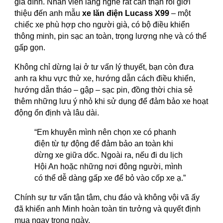
gia đình. Nhân viên lắng nghe rất cẩn thận rồi giới
thiệu đến anh mẫu
xe lăn điện Lucass X99
– một
chiếc xe phù hợp cho người già, có bộ điều khiển
thông minh, pin sạc an toàn, trọng lượng nhẹ và có thể
gấp gọn.
Không chỉ dừng lại ở tư vấn lý thuyết, bạn còn đưa
anh ra khu vực thử xe, hướng dẫn cách điều khiển,
hướng dẫn tháo – gập – sạc pin, đồng thời chia sẻ
thêm những lưu ý nhỏ khi sử dụng để đảm bảo xe hoạt
động ổn định và lâu dài.
“Em khuyên mình nên chọn xe có phanh
điện từ tự động để đảm bảo an toàn khi
dừng xe giữa dốc. Ngoài ra, nếu đi du lịch
Hội An hoặc những nơi đông người, mình
có thể dễ dàng gấp xe để bỏ vào cốp xe ạ.”
Chính sự tư vấn tận tâm, chu đáo và không vội vã ấy
đã khiến anh Minh hoàn toàn tin tưởng và quyết định
mua ngay trong ngày.