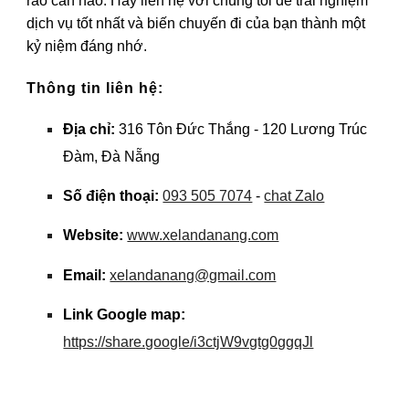
rào cản nào. Hãy liên hệ với chúng tôi để trải nghiệm
dịch vụ tốt nhất và biến chuyến đi của bạn thành một
kỷ niệm đáng nhớ.
Thông tin liên hệ:
Địa chỉ:
316 Tôn Đức Thắng - 120 Lương Trúc
Đàm, Đà Nẵng
Số điện thoại:
093 505 7074
-
chat Zalo
Website:
www.xelandanang.com
Email:
xelandanang@gmail.com
Link Google map:
https://share.google/i3ctjW9vgtg0ggqJl