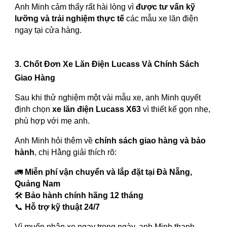
Anh Minh cảm thấy rất hài lòng vì
được tư vấn kỹ
lưỡng và trải nghiệm thực tế
các mẫu xe lăn điện
ngay tại cửa hàng.
3. Chốt Đơn Xe Lăn Điện Lucass Và Chính Sách
Giao Hàng
Sau khi thử nghiệm một vài mẫu xe, anh Minh quyết
định chọn
xe lăn điện Lucass X63
vì thiết kế gọn nhẹ,
phù hợp với mẹ anh.
Anh Minh hỏi thêm về
chính sách giao hàng và bảo
hành
, chị Hằng giải thích rõ:
🚛
Miễn phí vận chuyển và lắp đặt tại Đà Nẵng,
Quảng Nam
🛠
Bảo hành chính hãng 12 tháng
📞
Hỗ trợ kỹ thuật 24/7
Vì muốn nhận xe ngay trong ngày, anh Minh thanh