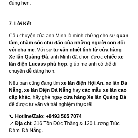
đúng hẹn.
7. Lời Kết
Câu chuyện của anh Minh là minh chứng cho sự
quan
tâm, chăm sóc chu đáo của những người con đối
với cha mẹ
. Với sự
tư vấn nhiệt tình từ cửa hàng
Xe lăn Quảng Đà
, anh Minh đã chọn được
chiếc xe
lăn điện Lucass phù hợp
, giúp mẹ anh có thể di
chuyển dễ dàng hơn.
Nếu bạn cũng đang tìm
xe lăn điện Hội An, xe lăn Đà
Nẵng, xe lăn Điện Đà Nẵng
hay
các mẫu xe lăn cao
cấp khác
, hãy ghé ngay
cửa hàng Xe lăn Quảng Đà
để được tư vấn và trải nghiệm thực tế!
📞
Hotline/Zalo:
+8493 505 7074
📍
Địa chỉ:
316 Tôn Đức Thắng & 120 Lương Trúc
Đàm, Đà Nẵng.