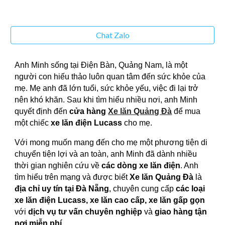
Chat Zalo
Anh Minh sống tại Điện Bàn, Quảng Nam, là một
người con hiếu thảo luôn quan tâm đến sức khỏe của
mẹ. Mẹ anh đã lớn tuổi, sức khỏe yếu, việc đi lại trở
nên khó khăn. Sau khi tìm hiểu nhiều nơi, anh Minh
quyết định đến
cửa hàng
Xe lăn Quảng Đà
để mua
một chiếc
xe lăn điện Lucass
cho mẹ.
Với mong muốn mang đến cho mẹ một phương tiện di
chuyển tiện lợi và an toàn, anh Minh đã dành nhiều
thời gian nghiên cứu về
các dòng xe lăn điện
. Anh
tìm hiểu trên mạng và được biết
Xe lăn Quảng Đà
là
địa chỉ uy tín tại Đà Nẵng
, chuyên cung cấp
các loại
xe lăn điện Lucass, xe lăn cao cấp, xe lăn gấp gọn
với
dịch vụ tư vấn chuyên nghiệp
và
giao hàng tận
nơi miễn phí
.