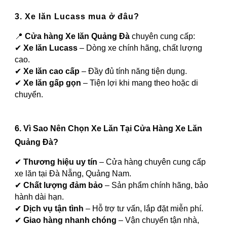
3. Xe lăn Lucass mua ở đâu?
📍
Cửa hàng Xe lăn Quảng Đà
chuyên cung cấp:
✔
Xe lăn Lucass
– Dòng xe chính hãng, chất lượng
cao.
✔
Xe lăn cao cấp
– Đầy đủ tính năng tiện dụng.
✔
Xe lăn gấp gọn
– Tiện lợi khi mang theo hoặc di
chuyển.
6. Vì Sao Nên Chọn Xe Lăn Tại Cửa Hàng Xe Lăn
Quảng Đà?
✔
Thương hiệu uy tín
– Cửa hàng chuyên cung cấp
xe lăn tại Đà Nẵng, Quảng Nam.
✔
Chất lượng đảm bảo
– Sản phẩm chính hãng, bảo
hành dài hạn.
✔
Dịch vụ tận tình
– Hỗ trợ tư vấn, lắp đặt miễn phí.
✔
Giao hàng nhanh chóng
– Vận chuyển tận nhà,