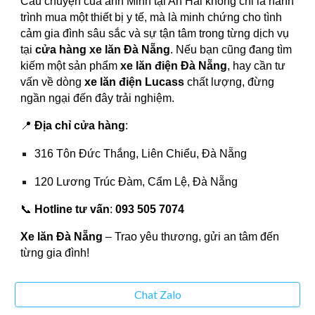
Câu chuyện của anh Minh tại An Hải không chỉ là hành
trình mua một thiết bị y tế, mà là minh chứng cho tình
cảm gia đình sâu sắc và sự tận tâm trong từng dịch vụ
tại
cửa hàng xe lăn Đà Nẵng
. Nếu bạn cũng đang tìm
kiếm một sản phẩm
xe lăn điện Đà Nẵng
, hay cần tư
vấn về dòng
xe lăn điện Lucass
chất lượng, đừng
ngần ngại đến đây trải nghiệm.
📍
Địa chỉ cửa hàng
:
316 Tôn Đức Thắng, Liên Chiểu, Đà Nẵng
120 Lương Trúc Đàm, Cẩm Lệ, Đà Nẵng
📞
Hotline tư vấn
:
093 505 7074
Xe lăn Đà Nẵng
– Trao yêu thương, gửi an tâm đến
từng gia đình!
Chat Zalo