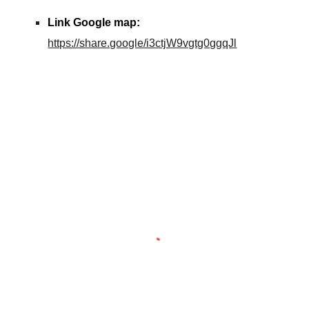
Link Google map:
https://share.google/i3ctjW9vgtg0ggqJl