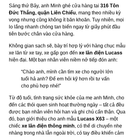
Sáng thứ Bảy, anh Minh ghé cửa hàng tại
316 Tôn
Đức Thắng, quận Liên Chiểu
, mang theo nhiều kỳ
vọng nhưng cũng không ít băn khoăn. Tuy nhiên, mọi
lo lắng nhanh chóng tan biến ngay từ giây phút đầu
tiên bước chân vào cửa hàng.
Không gian sạch sẽ, bày trí hợp lý với hàng chục mẫu
xe lăn từ xe tay, xe gấp gọn đến
xe lăn điện Lucass
hiện đại. Một bạn nhân viên niềm nở tiếp đón anh:
“Chào anh, mình cần tìm xe cho người lớn
tuổi hả anh? Để em hỏi kỹ hơn rồi tư vấn
cho phù hợp nhé!”
Từ độ tuổi, tình trạng sức khỏe của mẹ anh Minh, cho
đến các thói quen sinh hoạt thường ngày – tất cả đều
được bạn nhân viên hỏi han và ghi chú cẩn thận. Qua
đó, bạn giới thiệu cho anh mẫu
Lucass X63
– một
chiếc
xe lăn điện thông minh
, có thể di chuyển nhẹ
nhàng trong nhà lẫn ngoài trời, có tay điều khiển cảm