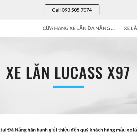
Call 093 505 7074
ip to main content
Skip to navigat
CỬA HÀNG XE LĂN ĐÀ NẴNG 093 505 7074
XE L
XE LĂN LUCASS X
97
 tại Đà Nẵng
hân hạnh giới thiệu đến quý khách hàng mẫu
xe l