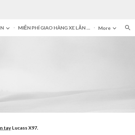
ion
ĂN
MIỄN PHÍ GIAO HÀNG XE LĂN ĐÀ NẴNG 093 505 7074
More
ăn tay
Lucass X9
7
.